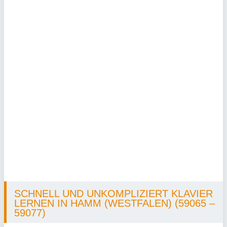
SCHNELL UND UNKOMPLIZIERT KLAVIER
LERNEN IN HAMM (WESTFALEN) (59065 –
59077)