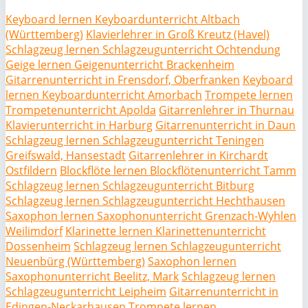
Keyboard lernen Keyboardunterricht Altbach
(Württemberg)
Klavierlehrer in Groß Kreutz (Havel)
Schlagzeug lernen Schlagzeugunterricht Ochtendung
Geige lernen Geigenunterricht Brackenheim
Gitarrenunterricht in Frensdorf, Oberfranken
Keyboard
lernen Keyboardunterricht Amorbach
Trompete lernen
Trompetenunterricht Apolda
Gitarrenlehrer in Thurnau
Klavierunterricht in Harburg
Gitarrenunterricht in Daun
Schlagzeug lernen Schlagzeugunterricht Teningen
Greifswald, Hansestadt
Gitarrenlehrer in Kirchardt
Ostfildern
Blockflöte lernen Blockflötenunterricht Tamm
Schlagzeug lernen Schlagzeugunterricht Bitburg
Schlagzeug lernen Schlagzeugunterricht Hechthausen
Saxophon lernen Saxophonunterricht Grenzach-Wyhlen
Weilimdorf
Klarinette lernen Klarinettenunterricht
Dossenheim
Schlagzeug lernen Schlagzeugunterricht
Neuenbürg (Württemberg)
Saxophon lernen
Saxophonunterricht Beelitz, Mark
Schlagzeug lernen
Schlagzeugunterricht Leipheim
Gitarrenunterricht in
Edingen-Neckarhausen
Trompete lernen