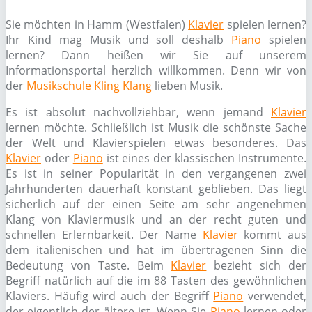
Sie möchten in Hamm (Westfalen)
Klavier
spielen lernen?
Ihr Kind mag Musik und soll deshalb
Piano
spielen
lernen? Dann heißen wir Sie auf unserem
Informationsportal herzlich willkommen. Denn wir von
der
Musikschule Kling Klang
lieben Musik.
Es ist absolut nachvollziehbar, wenn jemand
Klavier
lernen möchte. Schließlich ist Musik die schönste Sache
der Welt und Klavierspielen etwas besonderes. Das
Klavier
oder
Piano
ist eines der klassischen Instrumente.
Es ist in seiner Popularität in den vergangenen zwei
Jahrhunderten dauerhaft konstant geblieben. Das liegt
sicherlich auf der einen Seite am sehr angenehmen
Klang von Klaviermusik und an der recht guten und
schnellen Erlernbarkeit. Der Name
Klavier
kommt aus
dem italienischen und hat im übertragenen Sinn die
Bedeutung von Taste. Beim
Klavier
bezieht sich der
Begriff natürlich auf die im 88 Tasten des gewöhnlichen
Klaviers. Häufig wird auch der Begriff
Piano
verwendet,
der eigentlich der ältere ist. Wenn Sie
Piano
lernen oder