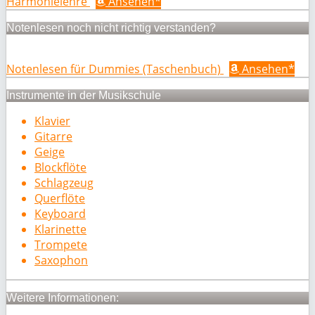
Harmonielehre
Ansehen*
Notenlesen noch nicht richtig verstanden?
Notenlesen für Dummies (Taschenbuch)
Ansehen*
Instrumente in der Musikschule
Klavier
Gitarre
Geige
Blockflöte
Schlagzeug
Querflöte
Keyboard
Klarinette
Trompete
Saxophon
Weitere Informationen: