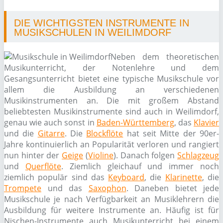
DIE WICHTIGSTEN INSTRUMENTE IN
MUSIKSCHULEN IN WEILIMDORF
Neben dem theoretischen
Musikunterricht, der Notenlehre und dem
Gesangsunterricht bietet eine typische Musikschule vor
allem die Ausbildung an verschiedenen
Musikinstrumenten an. Die mit großem Abstand
beliebtesten Musikinstrumente sind auch in Weilimdorf,
genau wie auch sonst in
Baden-Württemberg
, das
Klavier
und die
Gitarre
. Die
Blockflöte
hat seit Mitte der 90er-
Jahre kontinuierlich an Popularität verloren und rangiert
nun hinter der
Geige
(
Violine
). Danach folgen
Schlagzeug
und
Querflöte
. Ziemlich gleichauf und immer noch
ziemlich populär sind das
Keyboard
, die
Klarinette
, die
Trompete
und das
Saxophon
. Daneben bietet jede
Musikschule je nach Verfügbarkeit an Musiklehrern die
Ausbildung für weitere Instrumente an. Häufig ist für
Nischen-Instrumente auch Musikunterricht bei einem