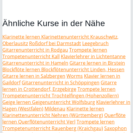
Ähnliche Kurse in der Nähe
Klarinette lernen Klarinettenunterricht Krauschwitz,
Oberlausitz
Roßdorf bei Darmstadt
Leegebruch
Gitarrenunterricht in Rodgau
Trompete lernen
Trompetenunterricht Kall
Klavierlehrer in Lichtentanne
Gitarrenunterricht in Hameln
Gitarre lernen in Birstein
Blockflöte lernen Blockflötenunterricht Linden, Hessen
Gitarre lernen in Salzbergen
Worms
Klavier lernen in
Gaildorf
Gitarrenunterricht in Schöppingen
Gitarre
lernen in Crottendorf, Erzgebirge
Trompete lernen
Trompetenunterricht Trochtelfingen (Hohenzollern)
Geige lernen Geigenunterricht Wolfsburg
Klavierlehrer in
Hagen (Westfalen)
Mildenau
Klarinette lernen
Klarinettenunterricht Nehren (Württemberg)
Querflöte
lernen Querflötenunterricht Verl
Trompete lernen
Trompetenunterricht Rauenberg (Kraichgau)
Saxophon