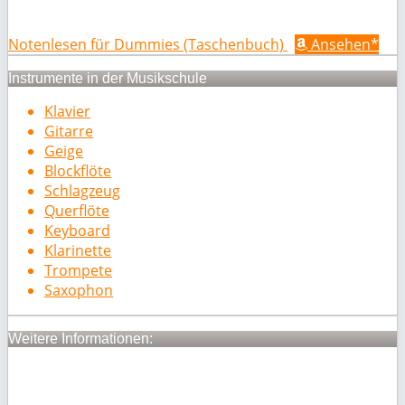
Notenlesen für Dummies (Taschenbuch)
Ansehen*
Instrumente in der Musikschule
Klavier
Gitarre
Geige
Blockflöte
Schlagzeug
Querflöte
Keyboard
Klarinette
Trompete
Saxophon
Weitere Informationen: