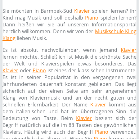
Sie möchten in Barmbek-Süd
Klavier
spielen lernen? Ihr
Kind mag Musik und soll deshalb
Piano
spielen lernen?
Dann heißen wir Sie auf unserem Informationsportal
herzlich willkommen. Denn wir von der
Musikschule Kling
Klang
lieben Musik.
Es ist absolut nachvollziehbar, wenn jemand
Klavier
lernen möchte. Schließlich ist Musik die schönste Sache
der Welt und Klavierspielen etwas besonderes. Das
Klavier
oder
Piano
ist eines der klassischen Instrumente.
Es ist in seiner Popularität in den vergangenen zwei
Jahrhunderten dauerhaft konstant geblieben. Das liegt
sicherlich auf der einen Seite am sehr angenehmen
Klang von Klaviermusik und an der recht guten und
schnellen Erlernbarkeit. Der Name
Klavier
kommt aus
dem italienischen und hat im übertragenen Sinn die
Bedeutung von Taste. Beim
Klavier
bezieht sich der
Begriff natürlich auf die im 88 Tasten des gewöhnlichen
Klaviers. Häufig wird auch der Begriff
Piano
verwendet,
der eigentlich der ältere ist. Wenn Sie
Piano
lernen oder