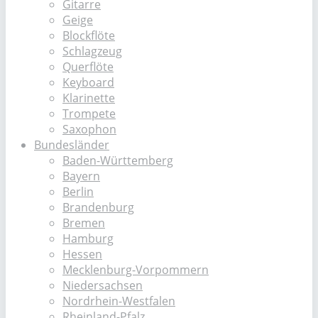
Gitarre
Geige
Blockflöte
Schlagzeug
Querflöte
Keyboard
Klarinette
Trompete
Saxophon
Bundesländer
Baden-Württemberg
Bayern
Berlin
Brandenburg
Bremen
Hamburg
Hessen
Mecklenburg-Vorpommern
Niedersachsen
Nordrhein-Westfalen
Rheinland-Pfalz