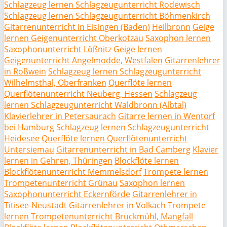
Schlagzeug lernen Schlagzeugunterricht Rodewisch
Schlagzeug lernen Schlagzeugunterricht Böhmenkirch
Gitarrenunterricht in Eisingen (Baden)
Heilbronn
Geige
lernen Geigenunterricht Oberkotzau
Saxophon lernen
Saxophonunterricht Lößnitz
Geige lernen
Geigenunterricht Angelmodde, Westfalen
Gitarrenlehrer
in Roßwein
Schlagzeug lernen Schlagzeugunterricht
Wilhelmsthal, Oberfranken
Querflöte lernen
Querflötenunterricht Neuberg, Hessen
Schlagzeug
lernen Schlagzeugunterricht Waldbronn (Albtal)
Klavierlehrer in Petersaurach
Gitarre lernen in Wentorf
bei Hamburg
Schlagzeug lernen Schlagzeugunterricht
Heidesee
Querflöte lernen Querflötenunterricht
Untersiemau
Gitarrenunterricht in Bad Camberg
Klavier
lernen in Gehren, Thüringen
Blockflöte lernen
Blockflötenunterricht Memmelsdorf
Trompete lernen
Trompetenunterricht Grünau
Saxophon lernen
Saxophonunterricht Eckernförde
Gitarrenlehrer in
Titisee-Neustadt
Gitarrenlehrer in Volkach
Trompete
lernen Trompetenunterricht Bruckmühl, Mangfall