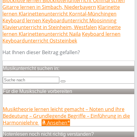
Blockflöte lernen Blockflötenunterricht Othmarschen
Gitarre lernen in Simbach, Niederbayern
Klarinette
lernen Klarinettenunterricht Korntal-Münchingen
Keyboard lernen Keyboardunterricht Moosinning
Klavierunterricht in Steinheim, Westfalen
Klarinette
lernen Klarinettenunterricht Naila
Keyboard lernen
Keyboardunterricht Oststeinbek
Hat Ihnen dieser Beitrag gefallen?
Musikunterricht suchen in:
Für die Musikschule vorbereiten
Musiktheorie lernen leicht gemacht – Noten und ihre
Bedeutung – Grundlegende Begriffe – Einführung in die
Harmonielehre
Ansehen*
Notenlesen noch nicht richtig verstanden?