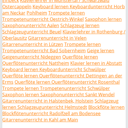
Einbeck
Klavierlehrer in Münstertal / Schwarzwald
Ostercappeln
Keyboard lernen Keyboardunterricht Horb
am Neckar
Pohlheim
Trompete lernen
Trompetenunterricht Oestrich-Winkel
Saxophon lernen
Saxophonunterricht Aalen
Schlagzeug lernen
Schlagzeugunterricht Beuel
Klavierlehrer in Rothenburg /
Oberlausitz
Gitarrenunterricht in Velen
Gitarrenunterricht in Lützen
Trompete lernen
Trompetenunterricht Bad Sobernheim
Geige lernen
Geigenunterricht Nideggen
Querflöte lernen
Querflötenunterricht Nattheim
Klavier lernen in Abstatt
Keyboard lernen Keyboardunterricht Schwülper
Querflöte lernen Querflötenunterricht Dettingen an der
Erms
Querflöte lernen Querflötenunterricht Rosenthal
Trompete lernen Trompetenunterricht Schwülper
Saxophon lernen Saxophonunterricht Sankt Wendel
Gitarrenunterricht in Halstenbek, Holstein
Schlagzeug
lernen Schlagzeugunterricht Helmstedt
Blockflöte lernen
Blockflötenunterricht Radolfzell am Bodensee
Gitarrenunterricht in Kahl am Main