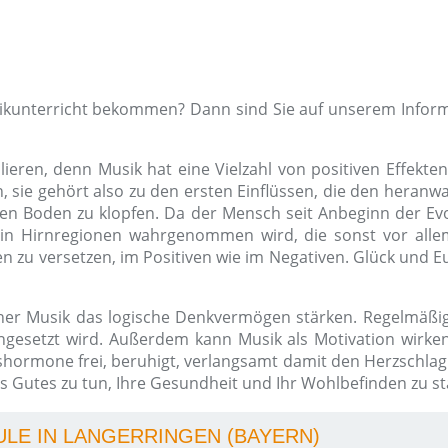
sikunterricht bekommen? Dann sind Sie auf unserem Inform
ieren, denn Musik hat eine Vielzahl von positiven Effekten
ie gehört also zu den ersten Einflüssen, die den heranwa
en Boden zu klopfen. Da der Mensch seit Anbeginn der Evol
in Hirnregionen wahrgenommen wird, die sonst vor allem
 zu versetzen, im Positiven wie im Negativen. Glück und Eu
her Musik das logische Denkvermögen stärken. Regelmäßig
gesetzt wird. Außerdem kann Musik als Motivation wirken,
kshormone frei, beruhigt, verlangsamt damit den Herzschla
 Gutes zu tun, Ihre Gesundheit und Ihr Wohlbefinden zu st
ULE IN LANGERRINGEN (BAYERN)