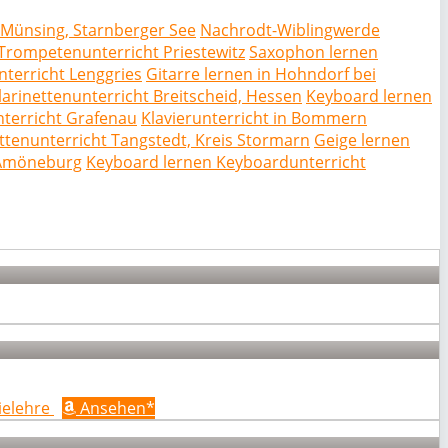
t Münsing, Starnberger See
Nachrodt-Wiblingwerde
Trompetenunterricht Priestewitz
Saxophon lernen
nterricht Lenggries
Gitarre lernen in Hohndorf bei
Klarinettenunterricht Breitscheid, Hessen
Keyboard lernen
nterricht Grafenau
Klavierunterricht in Bommern
ettenunterricht Tangstedt, Kreis Stormarn
Geige lernen
 Amöneburg
Keyboard lernen Keyboardunterricht
ielehre
Ansehen*