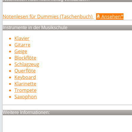
Notenlesen für Dummies (Taschenbuch)
Ansehen*
Instrumente in der Musikschule
Klavier
Gitarre
Geige
Blockflöte
Schlagzeug
Querflöte
Keyboard
Klarinette
Trompete
Saxophon
Weitere Informationen: