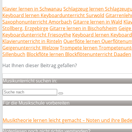
Klavier lernen in Schwanau
Schlagzeug lernen Schlagzeugu
Keyboard lernen Keyboardunterricht Surwold
Gitarrenlehr
Saxophonunterricht Amorbach
Gitarre lernen in Wald
Klav
Stollberg, Erzgebirge
Gitarre lernen in Bischofsheim
Geige
Keyboardunterricht Friesoythe
Keyboard lernen Keyboardu
Klavierunterricht in Rinteln
Querflöte lernen Querflötenun
Geigenunterricht Welzow
Trompete lernen Trompetenunter
Sillenbuch
Blockflöte lernen Blockflötenunterricht Daaden
Hat Ihnen dieser Beitrag gefallen?
Musikunterricht suchen in:
Für die Musikschule vorbereiten
Musiktheorie lernen leicht gemacht – Noten und ihre Bed
Notenlesen noch nicht richtig verstanden?