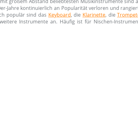
mit großem Abstand beliebtesten Musikinstrumente sind a
0er-Jahre kontinuierlich an Popularität verloren und rangie
ich populär sind das
Keyboard
, die
Klarinette
, die
Trompet
weitere Instrumente an. Häufig ist für Nischen-Instrume