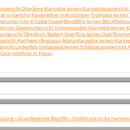
nterricht Otterberg
Klarinette lernen Klarinettenunterrich
er in Iserlohn
Klavierlehrer in Knittlingen
Trompete lernen 
ierunterricht in Calbe (Saale)
Blockflöte lernen Blockflötenu
 lernen Geigenunterricht Unterensingen
Klarinette lernen 
nterricht Oberkirch (Baden)
Querflöte lernen Querflötenu
terricht Hartheim (Breisgau)
Mainz
Klarinette lernen Klarin
richt Lindenfels
Schlagzeug lernen Schlagzeugunterricht
Gitarrenlehrer in Pegau
eutung – Grundlegende Begriffe – Einführung in die Harmon