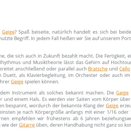
r
Geige
? Spaß beiseite, natürlich handelt es sich bei be
utzte Begriff. In jedem Fall heißen wir Sie auf unserem Po
e, die sich auch in Zukunft bezahlt macht. Die Fertigkeit, 
, Rhythmus und Musiktheorie lässt das Gehirn auf Hochtour
reitet anschließend oder parallel auch
Bratsche
und
Cello
, im Duett, als Klavierbegleitung, im Orchester oder auch
Ihrer
Geige
spielen können.
it dem Instrument als solches bekannt machen. Die
Geige
r und einem Hals. Es werden vier Saiten vom Körper über
ren bespannt, wordurch der bekannte Klang der
Geige
erzeu
insten je nach Körpergröße anfangs mit einer 1/16 oder 1
rnen empfehlen wir frühestens ab 6 Jahren beziehungswe
n wie der
Gitarre
üben, deren Handhabung nicht ganz so kom