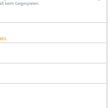
aß beim Geigespielen.
ßen)