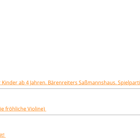
ür Kinder ab 4 Jahren. Bärenreiters Saßmannshaus. Spielpart
e fröhliche Violine)
it!