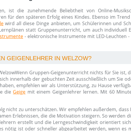
en, ist die zunehmende Beliebtheit von Online-Musik
ren für den späteren Erfolg eines Kindes. Ebenso im Trend 
le
wird all diese Dinge anbieten, um Schülerinnen und Schü
Lernplänen statt Gruppenunterricht, um auch individuell Erf
nstrumente
- elektronische Instrumente mit LED-Leuchten -
EN GEIGENLEHRER IN WELZOW?
Wenn Gruppen-Geigenunterricht nichts für Sie ist, d
sich innerhalb der gebuchten Zeit ausschließlich um Sie oder
 haben, empfehlen wir als Unterstützung, zu Hause verfüg
ie die
Geige
mit einem Geigenlehrer lernen. Mit 60 Minut
folg nicht zu unterschätzen. Wir empfehlen außerdem, dass 
en Erlebnissen, die die Motivation steigern. So werden die
ehrern erstellt und die Lerngeschwindigkeit orientiert si
nötig ist oder schneller abgearbeitet werden, wenn es mö