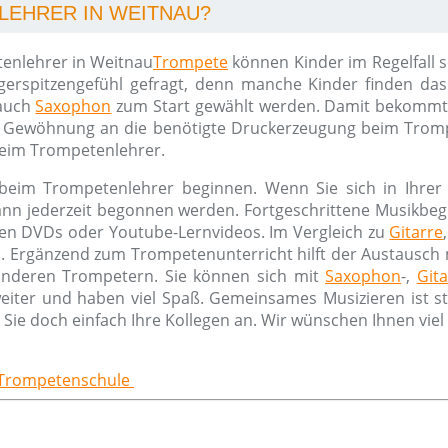
LEHRER IN WEITNAU?
Trompete
können Kinder im Regelfall s
gerspitzengefühl gefragt, denn manche Kinder finden das 
auch
Saxophon
zum Start gewählt werden. Damit bekommt I
Gewöhnung an die benötigte Druckerzeugung beim Trompete
beim Trompetenlehrer.
beim Trompetenlehrer beginnen. Wenn Sie sich in Ihrer
ann jederzeit begonnen werden. Fortgeschrittene Musikbe
fen DVDs oder Youtube-Lernvideos. Im Vergleich zu
Gitarre
n. Ergänzend zum Trompetenunterricht hilft der Austausc
anderen Trompetern. Sie können sich mit
Saxophon
-,
Gita
 weiter und haben viel Spaß. Gemeinsames Musizieren ist st
ie doch einfach Ihre Kollegen an. Wir wünschen Ihnen vie
e Trompetenschule