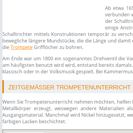
Ab etwa 165
verbunden w
der Schallt
einige Ans
Schalltrichter mittels Konstruktionen temporär zu versc
bewegliche längere Mundstücke, die die Länge und damit
die
Trompete
Grifflöcher zu bohren.
Am Ende war um 1800 ein sogenanntes Drehventil die Vari
am häufigsten benutzt wird wird, entstand bereits damals
klassisch oder in der Volksmusik gespielt. Bei Kammermusi
ZEITGEMÄSSER TROMPETENUNTERRICHT I
Wenn Sie Trompetenunterricht nehmen möchten, helfen 
Metallkörper erzeugt, weswegen andere Materialien al
Ausgangsmaterial. Manchmal wird Nickel hinzugesetzt, we
farbigen Lacken beschichtet.