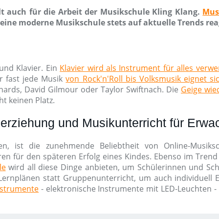
t auch für die Arbeit der Musikschule Kling Klang.
Mus
ine moderne Musikschule stets auf aktuelle Trends rea
und Klavier. Ein
Klavier wird als Instrument für alles verw
r fast jede Musik
von Rock'n'Roll bis Volksmusik eignet si
chards, David Gilmour oder Taylor Swiftnach. Die
Geige wied
t keinen Platz.
erziehung und Musikunterricht für Erw
en, ist die zunehmende Beliebtheit von Online-Musik
ren für den späteren Erfolg eines Kindes. Ebenso im Trend 
le
wird all diese Dinge anbieten, um Schülerinnen und Schü
Lernplänen statt Gruppenunterricht, um auch individuell Erf
nstrumente
- elektronische Instrumente mit LED-Leuchten -