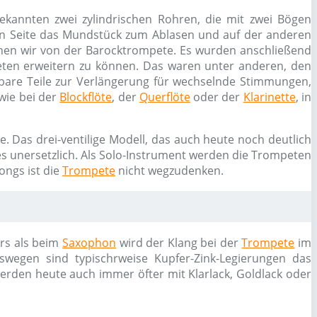
kannten zwei zylindrischen Rohren, die mit zwei Bögen
en Seite das Mundstück zum Ablasen und auf der anderen
echen wir von der Barocktrompete. Es wurden anschließend
en erweitern zu können. Das waren unter anderen, den
elbare Teile zur Verlängerung für wechselnde Stimmungen,
wie bei der
Blockflöte
, der
Querflöte
oder der
Klarinette
, in
 Das drei-ventilige Modell, das auch heute noch deutlich
es unersetzlich. Als Solo-Instrument werden die Trompeten
ongs ist die
Trompete
nicht wegzudenken.
ers als beim
Saxophon
wird der Klang bei der
Trompete
im
swegen sind typischrweise Kupfer-Zink-Legierungen das
erden heute auch immer öfter mit Klarlack, Goldlack oder