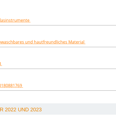
hblasinstrumente
abwaschbares und hautfreundliches Material
3
60180881769
 2022 UND 2023