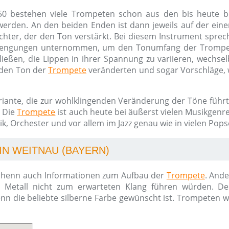
0 bestehen viele Trompeten schon aus den bis heute be
erden. An den beiden Enden ist dann jeweils auf der ein
richter, der den Ton verstärkt. Bei diesem Instrument spr
trengungen unternommen, um den Tonumfang der Trompet
hließen, die Lippen in ihrer Spannung zu variieren, wechs
 den Ton der
Trompete
veränderten und sogar Vorschläge, 
ante, die zur wohlklingenden Veränderung der Töne führte.
. Die
Trompete
ist auch heute bei äußerst vielen Musikgenr
k, Orchester und vor allem im Jazz genau wie in vielen Pops
N WEITNAU (BAYERN)
Ihenn auch Informationen zum Aufbau der
Trompete
. And
s Metall nicht zum erwarteten Klang führen würden. De
nn die beliebte silberne Farbe gewünscht ist. Trompeten w