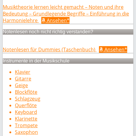
Musiktheorie lernen leicht gemacht – Noten und ihre
Bedeutung – Grundlegende Begriffe – Einführung in die
Harmonielehre
Ansehen*
Notenlesen noch nicht richtig verstanden?
Notenlesen für Dummies (Taschenbuch)
Ansehen*
Instrumente in der Musikschule
Klavier
Gitarre
Geige
Blockflöte
Schlagzeug
Querflöte
Keyboard
Klarinette
Trompete
Saxophon