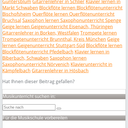
Guntersblum
Gitarrenlehrer in Schlier
Klavier lernen in
Markt Schwaben
Blockflöte lernen Blockflötenunterricht
Bischofsheim
Querflöte lernen Querflötenunterricht
Bruchsal
Saxophon lernen Saxophonunterricht Spenge
Geige lernen Geigenunterricht Eisenach, Thüringen
Gitarrenlehrer in Borken, Westfalen
Trompete lernen
Trompetenunterricht Brunnthal, Kreis München
Geige
lernen Geigenunterricht Stuttgart-Süd
Blockflöte lernen
Blockflötenunterricht Pfedelbach
Klavier lernen in
Biberbach, Schwaben
Saxophon lernen
Saxophonunterricht Nörvenich
Klavierunterricht in
Kämpfelbach
Gitarrenlehrer in Hösbach
Hat Ihnen dieser Beitrag gefallen?
Musikunterricht suchen in:
Für die Musikschule vorbereiten