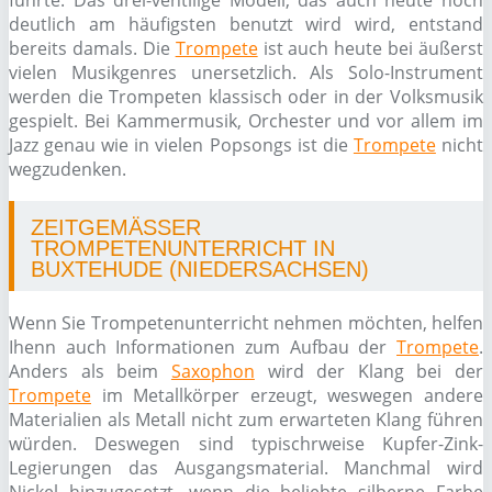
führte. Das drei-ventilige Modell, das auch heute noch
deutlich am häufigsten benutzt wird wird, entstand
bereits damals. Die
Trompete
ist auch heute bei äußerst
vielen Musikgenres unersetzlich. Als Solo-Instrument
werden die Trompeten klassisch oder in der Volksmusik
gespielt. Bei Kammermusik, Orchester und vor allem im
Jazz genau wie in vielen Popsongs ist die
Trompete
nicht
wegzudenken.
ZEITGEMÄSSER T
ROMPETENUNTERRICHT IN B
UXTEHUDE (NIEDERSACHSEN)
Wenn Sie Trompetenunterricht nehmen möchten, helfen
Ihenn auch Informationen zum Aufbau der
Trompete
.
Anders als beim
Saxophon
wird der Klang bei der
Trompete
im Metallkörper erzeugt, weswegen andere
Materialien als Metall nicht zum erwarteten Klang führen
würden. Deswegen sind typischrweise Kupfer-Zink-
Legierungen das Ausgangsmaterial. Manchmal wird