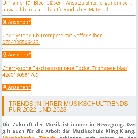
U-Trainer für Blechbläser – Ansatztrainer, ergonomisch,
abwaschbares und hautfreundliches Material
Ansehen*
Cherrystone Bb Trompete mit Koffer silber
0754235506423
Ansehen*
Cherrystone Taschentrompete Pocket Trompete blau
4260180881769
Ansehen*
TRENDS IN IHRER MUSIKSCHULTRENDS
FÜR 2022 UND 2023
Die Zukunft der Musik ist immer in Bewegung. Das
gilt auch für die Arbeit der Musikschule Kling Klang.