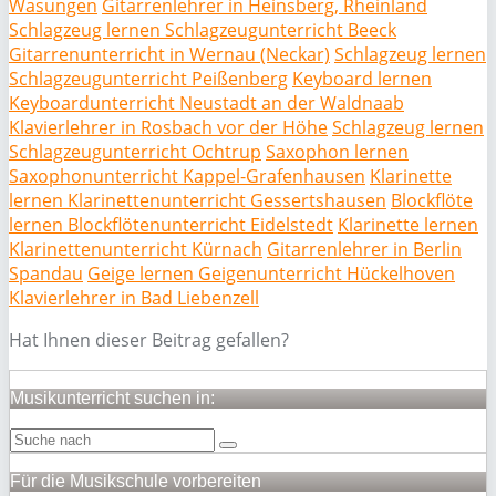
Wasungen
Gitarrenlehrer in Heinsberg, Rheinland
Schlagzeug lernen Schlagzeugunterricht Beeck
Gitarrenunterricht in Wernau (Neckar)
Schlagzeug lernen
Schlagzeugunterricht Peißenberg
Keyboard lernen
Keyboardunterricht Neustadt an der Waldnaab
Klavierlehrer in Rosbach vor der Höhe
Schlagzeug lernen
Schlagzeugunterricht Ochtrup
Saxophon lernen
Saxophonunterricht Kappel-Grafenhausen
Klarinette
lernen Klarinettenunterricht Gessertshausen
Blockflöte
lernen Blockflötenunterricht Eidelstedt
Klarinette lernen
Klarinettenunterricht Kürnach
Gitarrenlehrer in Berlin
Spandau
Geige lernen Geigenunterricht Hückelhoven
Klavierlehrer in Bad Liebenzell
Hat Ihnen dieser Beitrag gefallen?
Musikunterricht suchen in:
Für die Musikschule vorbereiten