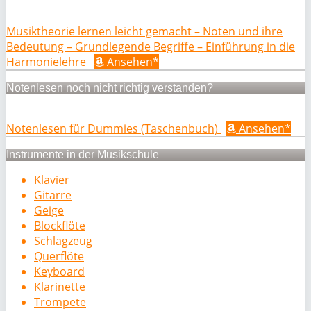
Musiktheorie lernen leicht gemacht – Noten und ihre
Bedeutung – Grundlegende Begriffe – Einführung in die
Harmonielehre
Ansehen*
Notenlesen noch nicht richtig verstanden?
Notenlesen für Dummies (Taschenbuch)
Ansehen*
Instrumente in der Musikschule
Klavier
Gitarre
Geige
Blockflöte
Schlagzeug
Querflöte
Keyboard
Klarinette
Trompete