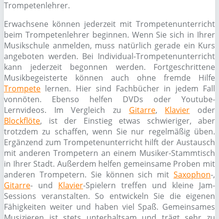
Trompetenlehrer.
Erwachsene können jederzeit mit Trompetenunterricht
beim Trompetenlehrer beginnen. Wenn Sie sich in Ihrer
Musikschule anmelden, muss natürlich gerade ein Kurs
angeboten werden. Bei Individual-Trompetenunterricht
kann jederzeit begonnen werden. Fortgeschrittene
Musikbegeisterte können auch ohne fremde Hilfe
Trompete
lernen. Hier sind Fachbücher in jedem Fall
vonnöten. Ebenso helfen DVDs oder Youtube-
Lernvideos. Im Vergleich zu
Gitarre
,
Klavier
oder
Blockflöte
, ist der Einstieg etwas schwieriger, aber
trotzdem zu schaffen, wenn Sie nur regelmäßig üben.
Ergänzend zum Trompetenunterricht hilft der Austausch
mit anderen Trompetern an einem Musiker-Stammtisch
in Ihrer Stadt. Außerdem helfen gemeinsame Proben mit
anderen Trompetern. Sie können sich mit
Saxophon
-,
Gitarre
- und
Klavier
-Spielern treffen und kleine Jam-
Sessions veranstalten. So entwickeln Sie die eigenen
Fähigkeiten weiter und haben viel Spaß. Gemeinsames
Musizieren ist stets unterhaltsam und trägt sehr zu