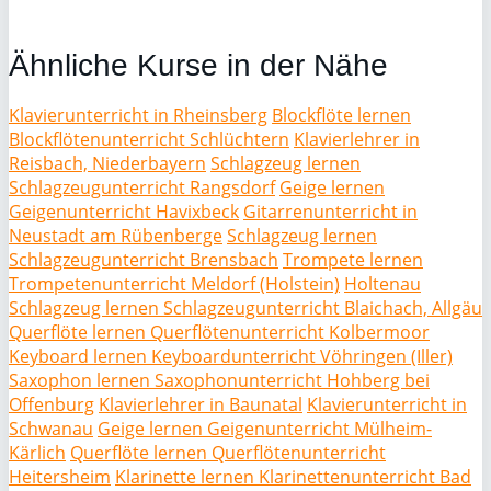
Ähnliche Kurse in der Nähe
Klavierunterricht in Rheinsberg
Blockflöte lernen
Blockflötenunterricht Schlüchtern
Klavierlehrer in
Reisbach, Niederbayern
Schlagzeug lernen
Schlagzeugunterricht Rangsdorf
Geige lernen
Geigenunterricht Havixbeck
Gitarrenunterricht in
Neustadt am Rübenberge
Schlagzeug lernen
Schlagzeugunterricht Brensbach
Trompete lernen
Trompetenunterricht Meldorf (Holstein)
Holtenau
Schlagzeug lernen Schlagzeugunterricht Blaichach, Allgäu
Querflöte lernen Querflötenunterricht Kolbermoor
Keyboard lernen Keyboardunterricht Vöhringen (Iller)
Saxophon lernen Saxophonunterricht Hohberg bei
Offenburg
Klavierlehrer in Baunatal
Klavierunterricht in
Schwanau
Geige lernen Geigenunterricht Mülheim-
Kärlich
Querflöte lernen Querflötenunterricht
Heitersheim
Klarinette lernen Klarinettenunterricht Bad