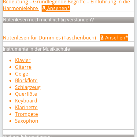
Bedeutung – Grundlegende Begriffe – Einführung in die
Harmonielehre
Ansehen*
Notenlesen noch nicht richtig verstanden?
Notenlesen für Dummies (Taschenbuch)
Ansehen*
Instrumente in der Musikschule
Klavier
Gitarre
Geige
Blockflöte
Schlagzeug
Querflöte
Keyboard
Klarinette
Trompete
Saxophon