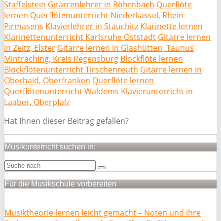
Staffelstein
Gitarrenlehrer in Röhrnbach
Querflöte
lernen Querflötenunterricht Niederkassel, Rhein
Pirmasens
Klavierlehrer in Stauchitz
Klarinette lernen
Klarinettenunterricht Karlsruhe Oststadt
Gitarre lernen
in Zeitz, Elster
Gitarre lernen in Glashütten, Taunus
Mintraching, Kreis Regensburg
Blockflöte lernen
Blockflötenunterricht Tirschenreuth
Gitarre lernen in
Oberhaid, Oberfranken
Querflöte lernen
Querflötenunterricht Waldems
Klavierunterricht in
Laaber, Oberpfalz
Hat Ihnen dieser Beitrag gefallen?
Musikunterricht suchen in:
Für die Musikschule vorbereiten
Musiktheorie lernen leicht gemacht – Noten und ihre