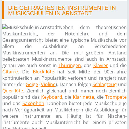
DIE GEFRAGTESTEN INSTRUMENTE IN
MUSIKSCHULEN IN ARNSTADT
Neben dem theoretischen
Musikunterricht, der Notenlehre und dem
Gesangsunterricht bietet eine typische Musikschule vor
allem die Ausbildung an verschiedenen
Musikinstrumenten an. Die mit großem Abstand
beliebtesten Musikinstrumente sind auch in Arnstadt,
genau wie auch sonst in
Thüringen
, das
Klavier
und die
Gitarre
. Die
Blockflöte
hat seit Mitte der 90er-Jahre
kontinuierlich an Popularität verloren und rangiert nun
hinter der
Geige
(
Violine
). Danach folgen
Schlagzeug
und
Querflöte
. Ziemlich gleichauf und immer noch ziemlich
populär sind das
Keyboard
, die
Klarinette
, die
Trompete
und das
Saxophon
. Daneben bietet jede Musikschule je
nach Verfügbarkeit an Musiklehrern die Ausbildung für
weitere Instrumente an. Häufig ist für Nischen-
Instrumente auch Musikunterricht bei einem privaten
Musiklehrer sinnvoll.