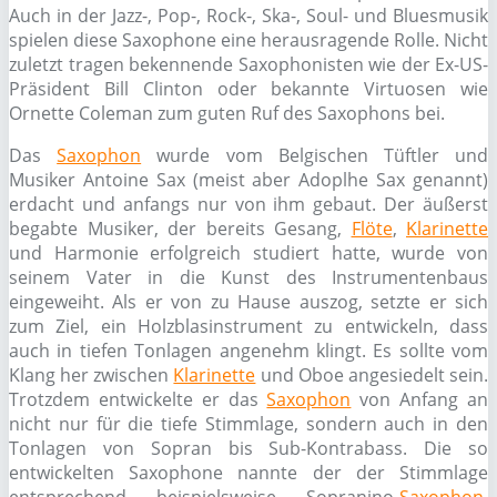
Auch in der Jazz-, Pop-, Rock-, Ska-, Soul- und Bluesmusik
spielen diese Saxophone eine herausragende Rolle. Nicht
zuletzt tragen bekennende Saxophonisten wie der Ex-US-
Präsident Bill Clinton oder bekannte Virtuosen wie
Ornette Coleman zum guten Ruf des Saxophons bei.
Das
Saxophon
wurde vom Belgischen Tüftler und
Musiker Antoine Sax (meist aber Adoplhe Sax genannt)
erdacht und anfangs nur von ihm gebaut. Der äußerst
begabte Musiker, der bereits Gesang,
Flöte
,
Klarinette
und Harmonie erfolgreich studiert hatte, wurde von
seinem Vater in die Kunst des Instrumentenbaus
eingeweiht. Als er von zu Hause auszog, setzte er sich
zum Ziel, ein Holzblasinstrument zu entwickeln, dass
auch in tiefen Tonlagen angenehm klingt. Es sollte vom
Klang her zwischen
Klarinette
und Oboe angesiedelt sein.
Trotzdem entwickelte er das
Saxophon
von Anfang an
nicht nur für die tiefe Stimmlage, sondern auch in den
Tonlagen von Sopran bis Sub-Kontrabass. Die so
entwickelten Saxophone nannte der der Stimmlage