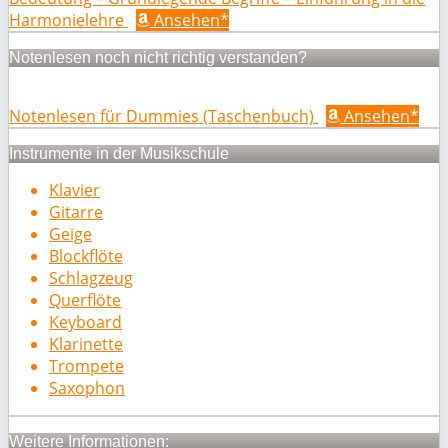
Harmonielehre
Ansehen*
Notenlesen noch nicht richtig verstanden?
Notenlesen für Dummies (Taschenbuch)
Ansehen*
Instrumente in der Musikschule
Klavier
Gitarre
Geige
Blockflöte
Schlagzeug
Querflöte
Keyboard
Klarinette
Trompete
Saxophon
Weitere Informationen: