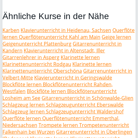
Ähnliche Kurse in der Nähe
Karben
Klavierunterricht in Heidenau, Sachsen
Querflöte
lernen Querflötenunterricht Kahl am Main
Geige lernen
Geigenunterricht Plattenburg
Gitarrenunterricht in
Kandern
Klavierunterricht in Altenstadt, Iller
Gitarrenlehrer in Asperg
Klarinette lernen
Klarinettenunterricht Rodgau
Klarinette lernen
Klarinettenunterricht Oberschöna
Gitarrenunterricht in
Velbert-Mitte
Klavierunterricht in Geringswalde
Blockflöte lernen Blockflötenunterricht Rahden,
Westfalen
Blockflöte lernen Blockflötenunterricht
Losheim am See
Gitarrenunterricht in Schönwalde-Glien
Schlagzeug lernen Schlagzeugunterricht Eberswalde
Schlagzeug lernen Schlagzeugunterricht Waldershof
Querflöte lernen Querflötenunterricht Emmerthal,
Niedersachsen
Trompete lernen Trompetenunterricht
Falkenhain bei Wurzen
Gitarrenunterricht in Überlingen