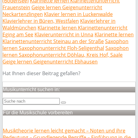
(Bodensee)
Klarinette lernen Klarinettenunterricht
Frauenstein
Geige lernen Geigenunterricht
Neckartenzlingen
Klavier lernen in Luckenwalde
Klavierlehrer in Büren, Westfalen
Klavierlehrer in
Waldmünchen
Klarinette lernen Klarinettenunterricht
Eging am See
Klavierunterricht in Unna
Klarinette lernen
Klarinettenunterricht Steinau an der Straße
Saxophon
lernen Saxophonunterricht Floh-Seligenthal
Saxophon
lernen Saxophonunterricht Döhlau, Kreis Hof, Saale
Geige lernen Geigenunterricht Ebhausen
Hat Ihnen dieser Beitrag gefallen?
Musikunterricht suchen in:
Für die Musikschule vorbereiten
Musiktheorie lernen leicht gemacht – Noten und ihre
Bedeutung – Grundlegende Begriffe – Einführung in die