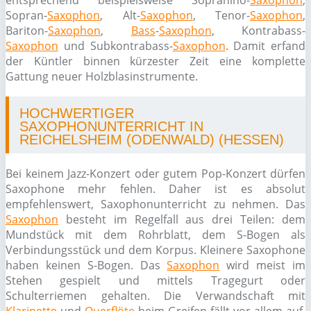
entsprechend beispielsweise Sopranino-
Saxophon
,
Sopran-
Saxophon
, Alt-
Saxophon
, Tenor-
Saxophon
,
Bariton-
Saxophon
,
Bass
-
Saxophon
, Kontrabass-
Saxophon
und Subkontrabass-
Saxophon
. Damit erfand
der Küntler binnen kürzester Zeit eine komplette
Gattung neuer Holzblasinstrumente.
HOCHWERTIGER
SAXOPHONUNTERRICHT IN
REICHELSHEIM (ODENWALD) (HESSEN)
Bei keinem Jazz-Konzert oder gutem Pop-Konzert dürfen
Saxophone mehr fehlen. Daher ist es absolut
empfehlenswert, Saxophonunterricht zu nehmen. Das
Saxophon
besteht im Regelfall aus drei Teilen: dem
Mundstück mit dem Rohrblatt, dem S-Bogen als
Verbindungsstück und dem Korpus. Kleinere Saxophone
haben keinen S-Bogen. Das
Saxophon
wird meist im
Stehen gespielt und mittels Tragegurt oder
Schulterriemen gehalten. Die Verwandschaft mit