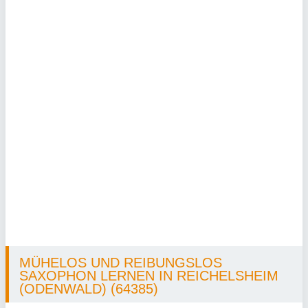
MÜHELOS UND REIBUNGSLOS
SAXOPHON LERNEN IN REICHELSHEIM
(ODENWALD) (64385)