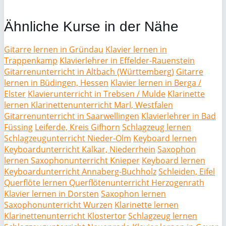
Ähnliche Kurse in der Nähe
Gitarre lernen in Gründau
Klavier lernen in
Trappenkamp
Klavierlehrer in Effelder-Rauenstein
Gitarrenunterricht in Altbach (Württemberg)
Gitarre
lernen in Büdingen, Hessen
Klavier lernen in Berga /
Elster
Klavierunterricht in Trebsen / Mulde
Klarinette
lernen Klarinettenunterricht Marl, Westfalen
Gitarrenunterricht in Saarwellingen
Klavierlehrer in Bad
Füssing
Leiferde, Kreis Gifhorn
Schlagzeug lernen
Schlagzeugunterricht Nieder-Olm
Keyboard lernen
Keyboardunterricht Kalkar, Niederrhein
Saxophon
lernen Saxophonunterricht Knieper
Keyboard lernen
Keyboardunterricht Annaberg-Buchholz
Schleiden, Eifel
Querflöte lernen Querflötenunterricht Herzogenrath
Klavier lernen in Dorsten
Saxophon lernen
Saxophonunterricht Wurzen
Klarinette lernen
Klarinettenunterricht Klostertor
Schlagzeug lernen