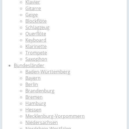
Klavier
Gitarre
Geige
Blockflöte
Schlagzeug
Querflöte
Keyboard
Klarinette
Trompete
Saxophon
Bundesländer
Baden-Württemberg
Bayern
Berlin
Brandenburg
Bremen
Hamburg
Hessen
Mecklenburg-Vorpommern
Niedersachsen
Nordrhein-Westfalen