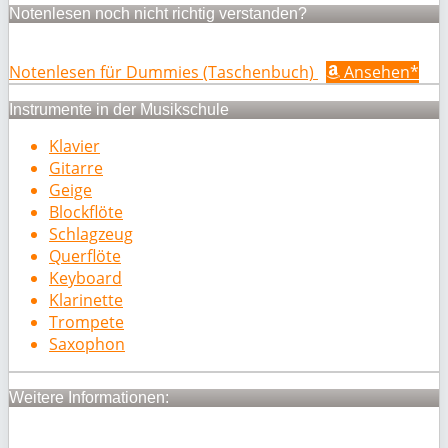
Notenlesen noch nicht richtig verstanden?
Notenlesen für Dummies (Taschenbuch)
Ansehen*
Instrumente in der Musikschule
Klavier
Gitarre
Geige
Blockflöte
Schlagzeug
Querflöte
Keyboard
Klarinette
Trompete
Saxophon
Weitere Informationen: