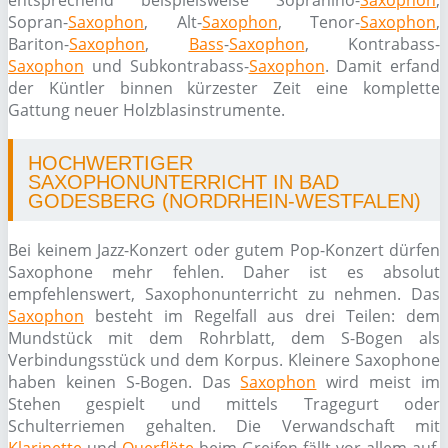
entsprechend beispielsweise Sopranino-
Saxophon
,
Sopran-
Saxophon
, Alt-
Saxophon
, Tenor-
Saxophon
,
Bariton-
Saxophon
,
Bass
-
Saxophon
, Kontrabass-
Saxophon
und Subkontrabass-
Saxophon
. Damit erfand
der Küntler binnen kürzester Zeit eine komplette
Gattung neuer Holzblasinstrumente.
HOCHWERTIGER
SAXOPHONUNTERRICHT IN BAD
GODESBERG (NORDRHEIN-WESTFALEN)
Bei keinem Jazz-Konzert oder gutem Pop-Konzert dürfen
Saxophone mehr fehlen. Daher ist es absolut
empfehlenswert, Saxophonunterricht zu nehmen. Das
Saxophon
besteht im Regelfall aus drei Teilen: dem
Mundstück mit dem Rohrblatt, dem S-Bogen als
Verbindungsstück und dem Korpus. Kleinere Saxophone
haben keinen S-Bogen. Das
Saxophon
wird meist im
Stehen gespielt und mittels Tragegurt oder
Schulterriemen gehalten. Die Verwandschaft mit