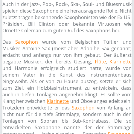
Auch in der Jazz-, Pop-, Rock-, Ska-, Soul- und Bluesmusik
spielen diese Saxophone eine herausragende Rolle. Nicht
zuletzt tragen bekennende Saxophonisten wie der Ex-US-
Präsident Bill Clinton oder bekannte Virtuosen wie
Ornette Coleman zum guten Ruf des Saxophons bei.
Das
Saxophon
wurde vom Belgischen Tüftler und
Musiker Antoine Sax (meist aber Adoplhe Sax genannt)
erdacht und anfangs nur von ihm gebaut. Der äußerst
begabte Musiker, der bereits Gesang,
Flöte
,
Klarinette
und Harmonie erfolgreich studiert hatte, wurde von
seinem Vater in die Kunst des Instrumentenbaus
eingeweiht. Als er von zu Hause auszog, setzte er sich
zum Ziel, ein Holzblasinstrument zu entwickeln, dass
auch in tiefen Tonlagen angenehm klingt. Es sollte vom
Klang her zwischen
Klarinette
und Oboe angesiedelt sein.
Trotzdem entwickelte er das
Saxophon
von Anfang an
nicht nur für die tiefe Stimmlage, sondern auch in den
Tonlagen von Sopran bis Sub-Kontrabass. Die so
entwickelten Saxophone nannte der der Stimmlage