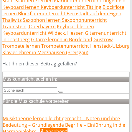
Stadt
Klarinette lernen Klarinettenunterricht Lingenfeld
Keyboard lernen Keyboardunterricht Tittling
Blockflöte
lernen Blockflötenunterricht Bernstadt auf dem Eigen
Thallwitz
Saxophon lernen Saxophonunterricht
Traunstein, Oberbayern
Keyboard lernen
Keyboardunterricht Wildeck, Hessen
Gitarrenunterricht
in Trostberg
Gitarre lernen in Bördeland
Güstrow
Trompete lernen Trompetenunterricht Henstedt-Ulzburg
Klavierlehrer in Merzhausen (Breisgau)
Hat Ihnen dieser Beitrag gefallen?
Musikunterricht suchen in:
Für die Musikschule vorbereiten
Musiktheorie lernen leicht gemacht – Noten und ihre
Bedeutung – Grundlegende Begriffe – Einführung in die
Harmonielehre
Ansehen*