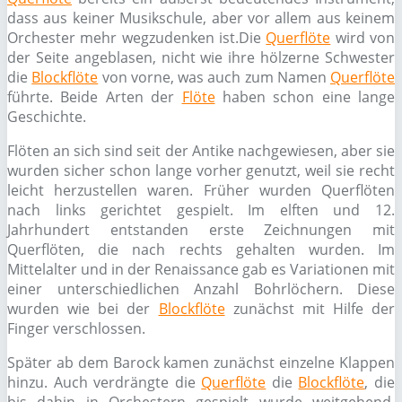
dass aus keiner Musikschule, aber vor allem aus keinem
Orchester mehr wegzudenken ist.Die
Querflöte
wird von
der Seite angeblasen, nicht wie ihre hölzerne Schwester
die
Blockflöte
von vorne, was auch zum Namen
Querflöte
führte. Beide Arten der
Flöte
haben schon eine lange
Geschichte.
Flöten an sich sind seit der Antike nachgewiesen, aber sie
wurden sicher schon lange vorher genutzt, weil sie recht
leicht herzustellen waren. Früher wurden Querflöten
nach links gerichtet gespielt. Im elften und 12.
Jahrhundert entstanden erste Zeichnungen mit
Querflöten, die nach rechts gehalten wurden. Im
Mittelalter und in der Renaissance gab es Variationen mit
einer unterschiedlichen Anzahl Bohrlöchern. Diese
wurden wie bei der
Blockflöte
zunächst mit Hilfe der
Finger verschlossen.
Später ab dem Barock kamen zunächst einzelne Klappen
hinzu. Auch verdrängte die
Querflöte
die
Blockflöte
, die