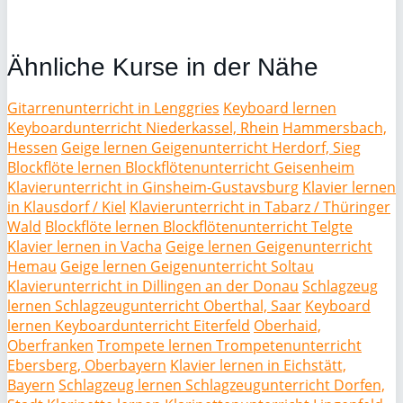
Ähnliche Kurse in der Nähe
Gitarrenunterricht in Lenggries
Keyboard lernen
Keyboardunterricht Niederkassel, Rhein
Hammersbach,
Hessen
Geige lernen Geigenunterricht Herdorf, Sieg
Blockflöte lernen Blockflötenunterricht Geisenheim
Klavierunterricht in Ginsheim-Gustavsburg
Klavier lernen
in Klausdorf / Kiel
Klavierunterricht in Tabarz / Thüringer
Wald
Blockflöte lernen Blockflötenunterricht Telgte
Klavier lernen in Vacha
Geige lernen Geigenunterricht
Hemau
Geige lernen Geigenunterricht Soltau
Klavierunterricht in Dillingen an der Donau
Schlagzeug
lernen Schlagzeugunterricht Oberthal, Saar
Keyboard
lernen Keyboardunterricht Eiterfeld
Oberhaid,
Oberfranken
Trompete lernen Trompetenunterricht
Ebersberg, Oberbayern
Klavier lernen in Eichstätt,
Bayern
Schlagzeug lernen Schlagzeugunterricht Dorfen,