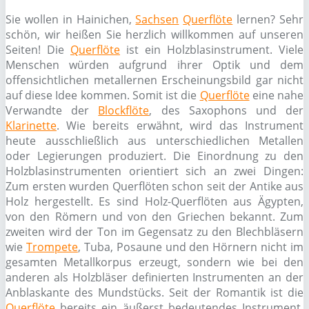
Sie wollen in Hainichen,
Sachsen
Querflöte
lernen? Sehr
schön, wir heißen Sie herzlich willkommen auf unseren
Seiten! Die
Querflöte
ist ein Holzblasinstrument. Viele
Menschen würden aufgrund ihrer Optik und dem
offensichtlichen metallernen Erscheinungsbild gar nicht
auf diese Idee kommen. Somit ist die
Querflöte
eine nahe
Verwandte der
Blockflöte
, des Saxophons und der
Klarinette
. Wie bereits erwähnt, wird das Instrument
heute ausschließlich aus unterschiedlichen Metallen
oder Legierungen produziert. Die Einordnung zu den
Holzblasinstrumenten orientiert sich an zwei Dingen:
Zum ersten wurden Querflöten schon seit der Antike aus
Holz hergestellt. Es sind Holz-Querflöten aus Ägypten,
von den Römern und von den Griechen bekannt. Zum
zweiten wird der Ton im Gegensatz zu den Blechbläsern
wie
Trompete
, Tuba, Posaune und den Hörnern nicht im
gesamten Metallkorpus erzeugt, sondern wie bei den
anderen als Holzbläser definierten Instrumenten an der
Anblaskante des Mundstücks. Seit der Romantik ist die
Querflöte
bereits ein äußerst bedeutendes Instrument,