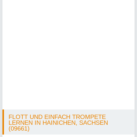
FLOTT UND EINFACH TROMPETE
LERNEN IN HAINICHEN, SACHSEN
(09661)