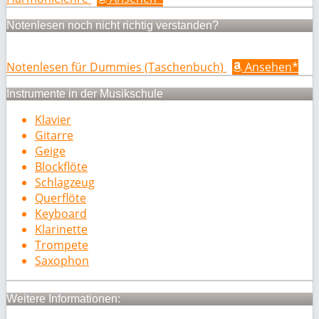
Notenlesen noch nicht richtig verstanden?
Notenlesen für Dummies (Taschenbuch)
Ansehen*
Instrumente in der Musikschule
Klavier
Gitarre
Geige
Blockflöte
Schlagzeug
Querflöte
Keyboard
Klarinette
Trompete
Saxophon
Weitere Informationen: