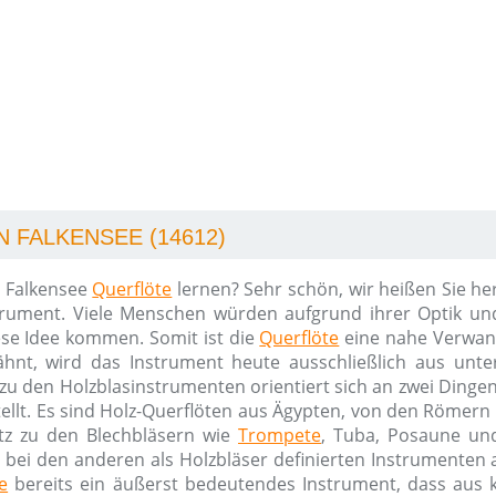
 FALKENSEE (14612)
n Falkensee
Querflöte
lernen? Sehr schön, wir heißen Sie he
trument. Viele Menschen würden aufgrund ihrer Optik und
ese Idee kommen. Somit ist die
Querflöte
eine nahe Verwan
ähnt, wird das Instrument heute ausschließlich aus unte
zu den Holzblasinstrumenten orientiert sich an zwei Dinge
tellt. Es sind Holz-Querflöten aus Ägypten, von den Römer
tz zu den Blechbläsern wie
Trompete
, Tuba, Posaune un
 bei den anderen als Holzbläser definierten Instrumenten 
e
bereits ein äußerst bedeutendes Instrument, dass aus k