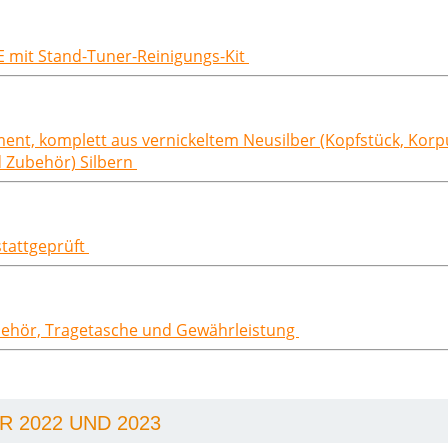
t E mit Stand-Tuner-Reinigungs-Kit
rument, komplett aus vernickeltem Neusilber (Kopfstück, Kor
d Zubehör) Silbern
stattgeprüft
behör, Tragetasche und Gewährleistung
 2022 UND 2023