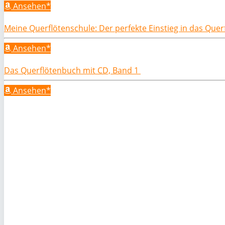
Ansehen*
Meine Querflötenschule: Der perfekte Einstieg in das Quer
Ansehen*
Das Querflötenbuch mit CD, Band 1
Ansehen*