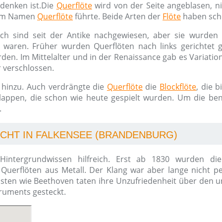
denken ist.Die
Querflöte
wird von der Seite angeblasen, n
um Namen
Querflöte
führte. Beide Arten der
Flöte
haben scho
ich sind seit der Antike nachgewiesen, aber sie wurden s
n waren. Früher wurden Querflöten nach links gerichtet g
den. Im Mittelalter und in der Renaissance gab es Variatio
r verschlossen.
hinzu. Auch verdrängte die
Querflöte
die
Blockflöte
, die 
klappen, die schon wie heute gespielt wurden. Um die ben
.
HT IN FALKENSEE (BRANDENBURG)
intergrundwissen hilfreich. Erst ab 1830 wurden die 
Querflöten aus Metall. Der Klang war aber lange nicht 
isten wie Beethoven taten ihre Unzufriedenheit über den
truments gesteckt.