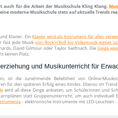
t auch für die Arbeit der Musikschule Kling Klang.
Mus
ine moderne Musikschule stets auf aktuelle Trends rea
und Klavier. Ein
Klavier wird als Instrument für alles verw
r fast jede Musik
von Rock'n'Roll bis Volksmusik eignet si
chards, David Gilmour oder Taylor Swiftnach. Die
Geige wied
t keinen Platz.
erziehung und Musikunterricht für Erw
en, ist die zunehmende Beliebtheit von Online-Musik
ren für den späteren Erfolg eines Kindes. Ebenso im Trend 
le
wird all diese Dinge anbieten, um Schülerinnen und Schü
Lernplänen statt Gruppenunterricht, um auch individuell Erf
nstrumente
- elektronische Instrumente mit LED-Leuchten -