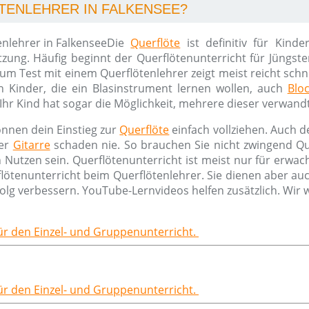
TENLEHRER IN FALKENSEE?
Die
Querflöte
ist definitiv für Kind
ung. Häufig beginnt der Querflötenunterricht für Jüngsten
m Test mit einem Querflötenlehrer zeigt meist reicht schne
en Kinder, die ein Blasinstrument lernen wollen, auch
Bloc
Ihr Kind hat sogar die Möglichkeit, mehrere dieser verwand
nnen dein Einstieg zur
Querflöte
einfach vollziehen. Auch d
er
Gitarre
schaden nie. So brauchen Sie nicht zwingend Qu
tzen sein. Querflötenunterricht ist meist nur für erwachse
ötenunterricht beim Querflötenlehrer. Sie dienen aber auc
olg verbessern. YouTube-Lernvideos helfen zusätzlich. Wir
für den Einzel- und Gruppenunterricht.
für den Einzel- und Gruppenunterricht.