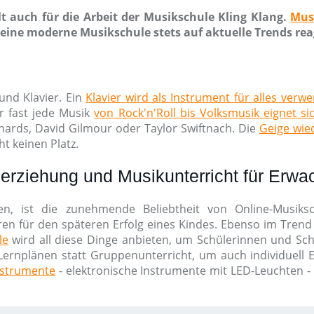
t auch für die Arbeit der Musikschule Kling Klang.
Mus
ine moderne Musikschule stets auf aktuelle Trends rea
und Klavier. Ein
Klavier wird als Instrument für alles verw
r fast jede Musik
von Rock'n'Roll bis Volksmusik eignet si
chards, David Gilmour oder Taylor Swiftnach. Die
Geige wied
t keinen Platz.
erziehung und Musikunterricht für Erw
en, ist die zunehmende Beliebtheit von Online-Musik
ren für den späteren Erfolg eines Kindes. Ebenso im Trend 
le
wird all diese Dinge anbieten, um Schülerinnen und Schü
Lernplänen statt Gruppenunterricht, um auch individuell Erf
nstrumente
- elektronische Instrumente mit LED-Leuchten -