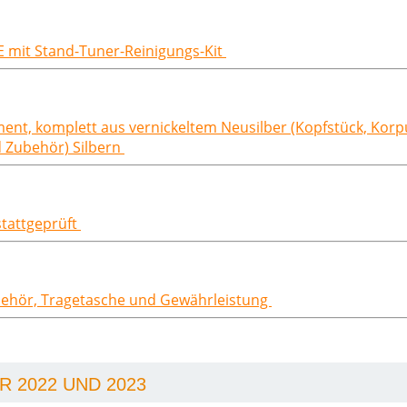
t E mit Stand-Tuner-Reinigungs-Kit
rument, komplett aus vernickeltem Neusilber (Kopfstück, Kor
d Zubehör) Silbern
stattgeprüft
behör, Tragetasche und Gewährleistung
 2022 UND 2023