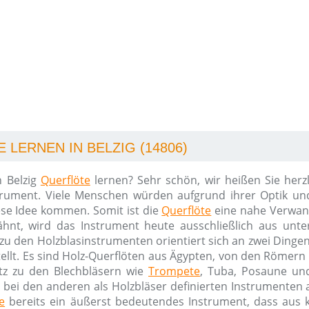
LERNEN IN BELZIG (14806)
n Belzig
Querflöte
lernen? Sehr schön, wir heißen Sie herz
trument. Viele Menschen würden aufgrund ihrer Optik und
ese Idee kommen. Somit ist die
Querflöte
eine nahe Verwan
ähnt, wird das Instrument heute ausschließlich aus unte
zu den Holzblasinstrumenten orientiert sich an zwei Dinge
tellt. Es sind Holz-Querflöten aus Ägypten, von den Römer
tz zu den Blechbläsern wie
Trompete
, Tuba, Posaune un
 bei den anderen als Holzbläser definierten Instrumenten 
e
bereits ein äußerst bedeutendes Instrument, dass aus k