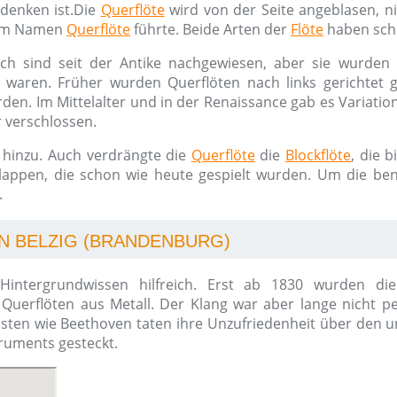
denken ist.Die
Querflöte
wird von der Seite angeblasen, n
um Namen
Querflöte
führte. Beide Arten der
Flöte
haben scho
ich sind seit der Antike nachgewiesen, aber sie wurden s
n waren. Früher wurden Querflöten nach links gerichtet g
den. Im Mittelalter und in der Renaissance gab es Variatio
r verschlossen.
hinzu. Auch verdrängte die
Querflöte
die
Blockflöte
, die 
klappen, die schon wie heute gespielt wurden. Um die ben
.
N BELZIG (BRANDENBURG)
intergrundwissen hilfreich. Erst ab 1830 wurden die 
Querflöten aus Metall. Der Klang war aber lange nicht 
isten wie Beethoven taten ihre Unzufriedenheit über den
truments gesteckt.