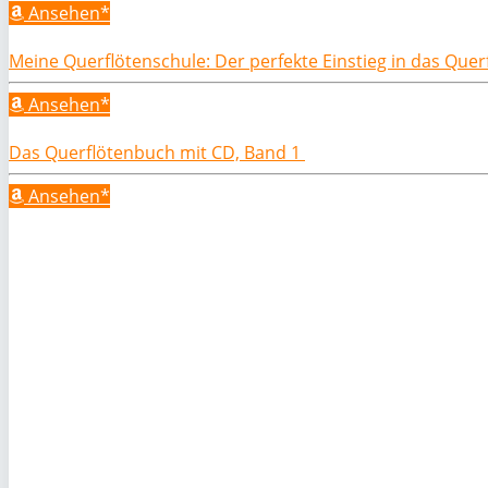
Ansehen*
Meine Querflötenschule: Der perfekte Einstieg in das Quer
Ansehen*
Das Querflötenbuch mit CD, Band 1
Ansehen*