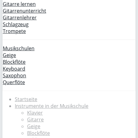
Gitarre lernen
Gitarrenunterricht
Gitarrenlehrer
Schlagzeug
Trompete
Musikschulen
Geige
Blockflöte
Keyboard
Saxophon
Querflöte
Startseite
Instrumente in der Musikschule
Klavier
Gitarre
Geige
Blockflöte