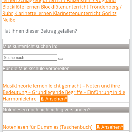
lernen Schlagzeugunterricht Falkenstein / Vogtland
Blockflöte lernen Blockflötenunterricht Fröndenberg /
Ruhr
Klarinette lernen Klarinettenunterricht Görlitz,
Neiße
Hat Ihnen dieser Beitrag gefallen?
Musikunterricht suchen in:
Für die Musikschule vorbereiten
Musiktheorie lernen leicht gemacht – Noten und ihre
Bedeutung – Grundlegende Begriffe – Einführung in die
Harmonielehre
Ansehen*
Notenlesen noch nicht richtig verstanden?
Notenlesen für Dummies (Taschenbuch)
Ansehen*