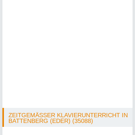
ZEITGEMÄSSER KLAVIERUNTERRICHT IN B
ATTENBERG (EDER) (35088)