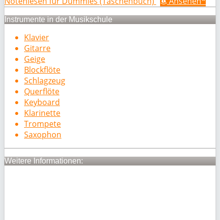
Notenlesen für Dummies (Taschenbuch)
Ansehen*
Instrumente in der Musikschule
Klavier
Gitarre
Geige
Blockflöte
Schlagzeug
Querflöte
Keyboard
Klarinette
Trompete
Saxophon
Weitere Informationen: