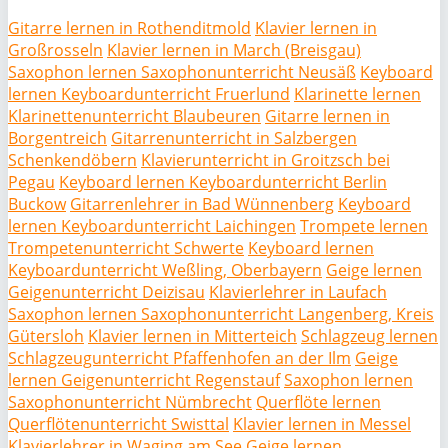
Gitarre lernen in Rothenditmold
Klavier lernen in
Großrosseln
Klavier lernen in March (Breisgau)
Saxophon lernen Saxophonunterricht Neusäß
Keyboard
lernen Keyboardunterricht Fruerlund
Klarinette lernen
Klarinettenunterricht Blaubeuren
Gitarre lernen in
Borgentreich
Gitarrenunterricht in Salzbergen
Schenkendöbern
Klavierunterricht in Groitzsch bei
Pegau
Keyboard lernen Keyboardunterricht Berlin
Buckow
Gitarrenlehrer in Bad Wünnenberg
Keyboard
lernen Keyboardunterricht Laichingen
Trompete lernen
Trompetenunterricht Schwerte
Keyboard lernen
Keyboardunterricht Weßling, Oberbayern
Geige lernen
Geigenunterricht Deizisau
Klavierlehrer in Laufach
Saxophon lernen Saxophonunterricht Langenberg, Kreis
Gütersloh
Klavier lernen in Mitterteich
Schlagzeug lernen
Schlagzeugunterricht Pfaffenhofen an der Ilm
Geige
lernen Geigenunterricht Regenstauf
Saxophon lernen
Saxophonunterricht Nümbrecht
Querflöte lernen
Querflötenunterricht Swisttal
Klavier lernen in Messel
Klavierlehrer in Waging am See
Geige lernen