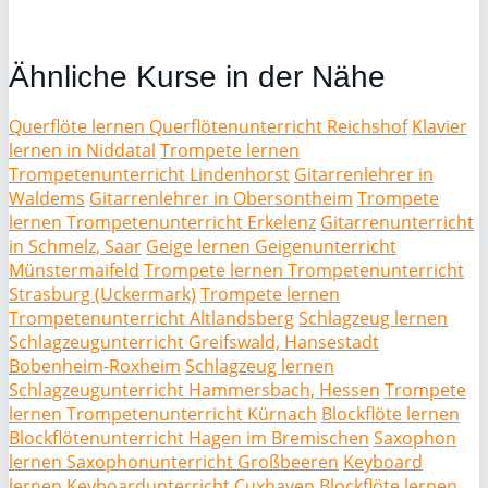
Ähnliche Kurse in der Nähe
Querflöte lernen Querflötenunterricht Reichshof
Klavier
lernen in Niddatal
Trompete lernen
Trompetenunterricht Lindenhorst
Gitarrenlehrer in
Waldems
Gitarrenlehrer in Obersontheim
Trompete
lernen Trompetenunterricht Erkelenz
Gitarrenunterricht
in Schmelz, Saar
Geige lernen Geigenunterricht
Münstermaifeld
Trompete lernen Trompetenunterricht
Strasburg (Uckermark)
Trompete lernen
Trompetenunterricht Altlandsberg
Schlagzeug lernen
Schlagzeugunterricht Greifswald, Hansestadt
Bobenheim-Roxheim
Schlagzeug lernen
Schlagzeugunterricht Hammersbach, Hessen
Trompete
lernen Trompetenunterricht Kürnach
Blockflöte lernen
Blockflötenunterricht Hagen im Bremischen
Saxophon
lernen Saxophonunterricht Großbeeren
Keyboard
lernen Keyboardunterricht Cuxhaven
Blockflöte lernen