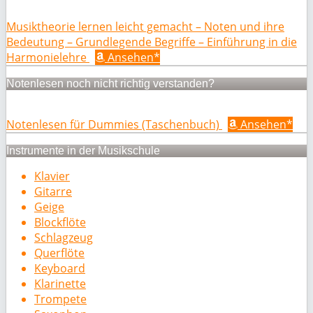
Musiktheorie lernen leicht gemacht – Noten und ihre
Bedeutung – Grundlegende Begriffe – Einführung in die
Harmonielehre
Ansehen*
Notenlesen noch nicht richtig verstanden?
Notenlesen für Dummies (Taschenbuch)
Ansehen*
Instrumente in der Musikschule
Klavier
Gitarre
Geige
Blockflöte
Schlagzeug
Querflöte
Keyboard
Klarinette
Trompete