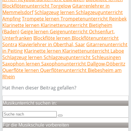
Blockflötenunterricht Torgelow
Gitarrenlehrer in
Memmelsdorf
Schlagzeug lernen Schlagzeugunterricht
Ampfing
Trompete lernen Trompetenunterricht Reinbek
Klarinette lernen Klarinettenunterricht Bietigheim
(Baden)
Geige lernen Geigenunterricht Ochsenfurt,
Unterfranken
Blockflöte lernen Blockflötenunterricht
Sontra
Klavierlehrer in Oberthal, Saar
Gitarrenunterricht
in Peiting
Klarinette lernen Klarinettenunterricht Laboe
Schlagzeug lernen Schlagzeugunterricht Schleusingen
Saxophon lernen Saxophonunterricht Dallgow-Döberitz
Querflöte lernen Querflötenunterricht Biebesheim am
Rhein
Hat Ihnen dieser Beitrag gefallen?
Musikunterricht suchen in:
Für die Musikschule vorbereiten