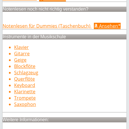
Notenlesen noch nicht richtig verstanden?
Notenlesen für Dummies (Taschenbuch)
Ansehen*
Instrumente in der Musikschule
Klavier
Gitarre
Geige
Blockflöte
Schlagzeug
Querflöte
Keyboard
Klarinette
Trompete
Saxophon
Weitere Informationen: