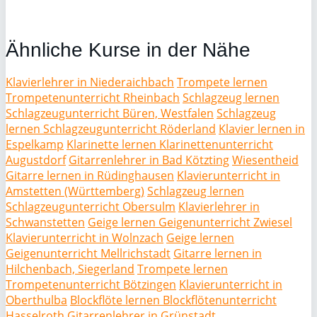
Ähnliche Kurse in der Nähe
Klavierlehrer in Niederaichbach
Trompete lernen
Trompetenunterricht Rheinbach
Schlagzeug lernen
Schlagzeugunterricht Büren, Westfalen
Schlagzeug
lernen Schlagzeugunterricht Röderland
Klavier lernen in
Espelkamp
Klarinette lernen Klarinettenunterricht
Augustdorf
Gitarrenlehrer in Bad Kötzting
Wiesentheid
Gitarre lernen in Rüdinghausen
Klavierunterricht in
Amstetten (Württemberg)
Schlagzeug lernen
Schlagzeugunterricht Obersulm
Klavierlehrer in
Schwanstetten
Geige lernen Geigenunterricht Zwiesel
Klavierunterricht in Wolnzach
Geige lernen
Geigenunterricht Mellrichstadt
Gitarre lernen in
Hilchenbach, Siegerland
Trompete lernen
Trompetenunterricht Bötzingen
Klavierunterricht in
Oberthulba
Blockflöte lernen Blockflötenunterricht
Hasselroth
Gitarrenlehrer in Grünstadt