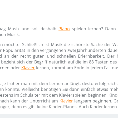
mag Musik und soll deshalb
Piano
spielen lernen? Dann h
ben Musik.
n möchte. Schließlich ist Musik die schönste Sache der W
ner Popularität in den vergangenen zwei Jahrhunderten dauer
d an der recht guten und schnellen Erlernbarkeit. De
bezieht sich der Begriff natürlich auf die im 88 Tasten de
rnen oder
Klavier
lernen, kommt am Ende in jedem Fall das
: Je früher man mit dem Lernen anfängt, desto erfolgreiche
en könnte. Vielleicht benötigen Sie dann einfach etwas m
hestens im Schulalter mit dem Klavierspielen beginnen. Kind
nach kann der Unterricht am
Klavier
langsam beginnen. G
änger, denn es gibt keine Kinder-Pianos. Auch Kinder lerne