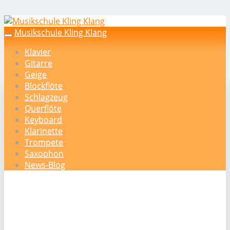
Skip
to
Musikschule Kling Klang
Toggle
main
navigation
Klavier
content
Gitarre
Geige
Blockflöte
Schlagzeug
Querflöte
Keyboard
Klarinette
Trompete
Saxophon
News-Blog