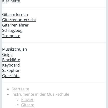
Klarinette
Gitarre lernen
Gitarrenunterricht
Gitarrenlehrer
Schlagzeug
Trompete
Musikschulen
Geige
Blockflöte
Keyboard
Saxophon
Querflöte
Startseite
Instrumente in der Musikschule
Klavier
Gitarre