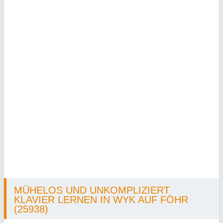
MÜHELOS UND UNKOMPLIZIERT
KLAVIER LERNEN IN WYK AUF FÖHR
(25938)