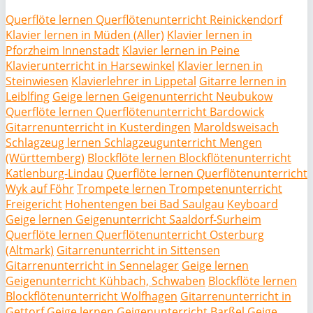
Querflöte lernen Querflötenunterricht Reinickendorf
Klavier lernen in Müden (Aller)
Klavier lernen in
Pforzheim Innenstadt
Klavier lernen in Peine
Klavierunterricht in Harsewinkel
Klavier lernen in
Steinwiesen
Klavierlehrer in Lippetal
Gitarre lernen in
Leiblfing
Geige lernen Geigenunterricht Neubukow
Querflöte lernen Querflötenunterricht Bardowick
Gitarrenunterricht in Kusterdingen
Maroldsweisach
Schlagzeug lernen Schlagzeugunterricht Mengen
(Württemberg)
Blockflöte lernen Blockflötenunterricht
Katlenburg-Lindau
Querflöte lernen Querflötenunterricht
Wyk auf Föhr
Trompete lernen Trompetenunterricht
Freigericht
Hohentengen bei Bad Saulgau
Keyboard
Geige lernen Geigenunterricht Saaldorf-Surheim
Querflöte lernen Querflötenunterricht Osterburg
(Altmark)
Gitarrenunterricht in Sittensen
Gitarrenunterricht in Sennelager
Geige lernen
Geigenunterricht Kühbach, Schwaben
Blockflöte lernen
Blockflötenunterricht Wolfhagen
Gitarrenunterricht in
Gettorf
Geige lernen Geigenunterricht Barßel
Geige