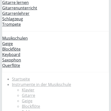
Gitarre lernen
Gitarrenunterricht
Gitarrenlehrer
Schlagzeug
Trompete
Musikschulen
Geige
Blockflöte
Keyboard
Saxophon
Querflöte
Startseite
Instrumente in der Musikschule
Klavier
Gitarre
Geige
Blockflöte