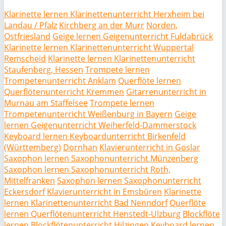
Klarinette lernen Klarinettenunterricht Herxheim bei
Landau / Pfalz
Kirchberg an der Murr
Norden,
Ostfriesland
Geige lernen Geigenunterricht Fuldabrück
Klarinette lernen Klarinettenunterricht Wuppertal
Remscheid
Klarinette lernen Klarinettenunterricht
Staufenberg, Hessen
Trompete lernen
Trompetenunterricht Anklam
Querflöte lernen
Querflötenunterricht Kremmen
Gitarrenunterricht in
Murnau am Staffelsee
Trompete lernen
Trompetenunterricht Weißenburg in Bayern
Geige
lernen Geigenunterricht Weiherfeld-Dammerstock
Keyboard lernen Keyboardunterricht Birkenfeld
(Württemberg)
Dornhan
Klavierunterricht in Goslar
Saxophon lernen Saxophonunterricht Münzenberg
Saxophon lernen Saxophonunterricht Roth,
Mittelfranken
Saxophon lernen Saxophonunterricht
Eckersdorf
Klavierunterricht in Emsbüren
Klarinette
lernen Klarinettenunterricht Bad Nenndorf
Querflöte
lernen Querflötenunterricht Henstedt-Ulzburg
Blockflöte
lernen Blockflötenunterricht Hilzingen
Keyboard lernen