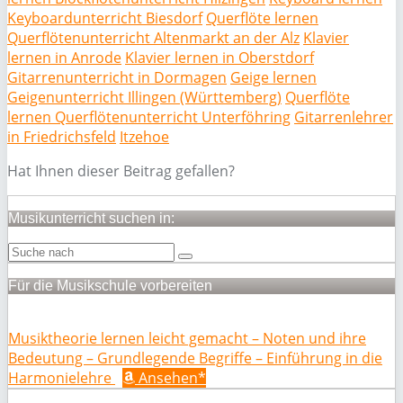
Keyboardunterricht Biesdorf
Querflöte lernen
Querflötenunterricht Altenmarkt an der Alz
Klavier
lernen in Anrode
Klavier lernen in Oberstdorf
Gitarrenunterricht in Dormagen
Geige lernen
Geigenunterricht Illingen (Württemberg)
Querflöte
lernen Querflötenunterricht Unterföhring
Gitarrenlehrer
in Friedrichsfeld
Itzehoe
Hat Ihnen dieser Beitrag gefallen?
Musikunterricht suchen in:
Für die Musikschule vorbereiten
Musiktheorie lernen leicht gemacht – Noten und ihre
Bedeutung – Grundlegende Begriffe – Einführung in die
Harmonielehre
Ansehen*