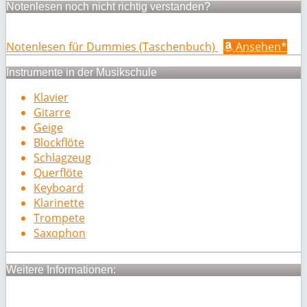
Notenlesen noch nicht richtig verstanden?
Notenlesen für Dummies (Taschenbuch)
Ansehen*
Instrumente in der Musikschule
Klavier
Gitarre
Geige
Blockflöte
Schlagzeug
Querflöte
Keyboard
Klarinette
Trompete
Saxophon
Weitere Informationen: