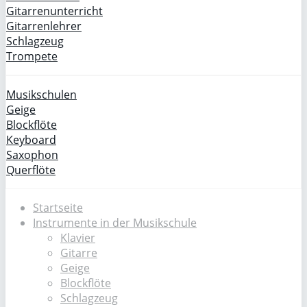
Gitarrenunterricht
Gitarrenlehrer
Schlagzeug
Trompete
Musikschulen
Geige
Blockflöte
Keyboard
Saxophon
Querflöte
Startseite
Instrumente in der Musikschule
Klavier
Gitarre
Geige
Blockflöte
Schlagzeug