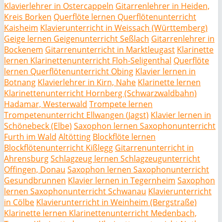
Klavierlehrer in Ostercappeln
Gitarrenlehrer in Heiden,
Kreis Borken
Querflöte lernen Querflötenunterricht
Kaisheim
Klavierunterricht in Weissach (Württemberg)
Geige lernen Geigenunterricht Seßlach
Gitarrenlehrer in
Bockenem
Gitarrenunterricht in Marktleugast
Klarinette
lernen Klarinettenunterricht Floh-Seligenthal
Querflöte
lernen Querflötenunterricht Obing
Klavier lernen in
Botnang
Klavierlehrer in Kirn, Nahe
Klarinette lernen
Klarinettenunterricht Hornberg (Schwarzwaldbahn)
Hadamar, Westerwald
Trompete lernen
Trompetenunterricht Ellwangen (Jagst)
Klavier lernen in
Schönebeck (Elbe)
Saxophon lernen Saxophonunterricht
Furth im Wald
Altötting
Blockflöte lernen
Blockflötenunterricht Kißlegg
Gitarrenunterricht in
Ahrensburg
Schlagzeug lernen Schlagzeugunterricht
Offingen, Donau
Saxophon lernen Saxophonunterricht
Gesundbrunnen
Klavier lernen in Tegernheim
Saxophon
lernen Saxophonunterricht Schwanau
Klavierunterricht
in Cölbe
Klavierunterricht in Weinheim (Bergstraße)
Klarinette lernen Klarinettenunterricht Medenbach,