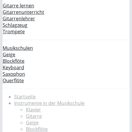
Gitarre lernen
Gitarrenunterricht
Gitarrenlehrer
Schlagzeug
Trompete
Musikschulen
Geige
Blockflöte
Keyboard
Saxophon
Querflöte
Startseite
Instrumente in der Musikschule
Klavier
Gitarre
Geige
Blockflöte