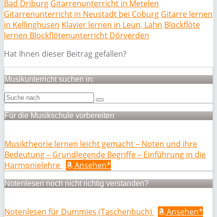
Bad Driburg
Gitarrenunterricht in Metelen
Gitarrenunterricht in Neustadt bei Coburg
Gitarre lernen
in Kellinghusen
Klavier lernen in Leun, Lahn
Blockflöte
lernen Blockflötenunterricht Dörverden
Hat Ihnen dieser Beitrag gefallen?
Musikunterricht suchen in:
Für die Musikschule vorbereiten
Musiktheorie lernen leicht gemacht – Noten und ihre
Bedeutung – Grundlegende Begriffe – Einführung in die
Harmonielehre
Ansehen*
Notenlesen noch nicht richtig verstanden?
Notenlesen für Dummies (Taschenbuch)
Ansehen*