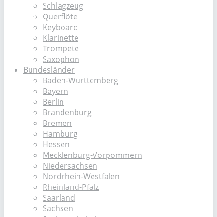
Schlagzeug
Querflöte
Keyboard
Klarinette
Trompete
Saxophon
Bundesländer
Baden-Württemberg
Bayern
Berlin
Brandenburg
Bremen
Hamburg
Hessen
Mecklenburg-Vorpommern
Niedersachsen
Nordrhein-Westfalen
Rheinland-Pfalz
Saarland
Sachsen