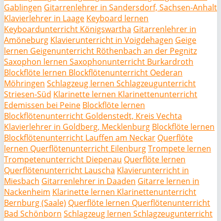
Gablingen
Gitarrenlehrer in Sandersdorf, Sachsen-Anhalt
Klavierlehrer in Laage
Keyboard lernen
Keyboardunterricht Königswartha
Gitarrenlehrer in
Amöneburg
Klavierunterricht in Voigdehagen
Geige
lernen Geigenunterricht Röthenbach an der Pegnitz
Saxophon lernen Saxophonunterricht Burkardroth
Blockflöte lernen Blockflötenunterricht Oederan
Möhringen
Schlagzeug lernen Schlagzeugunterricht
Striesen-Süd
Klarinette lernen Klarinettenunterricht
Edemissen bei Peine
Blockflöte lernen
Blockflötenunterricht Goldenstedt, Kreis Vechta
Klavierlehrer in Goldberg, Mecklenburg
Blockflöte lernen
Blockflötenunterricht Lauffen am Neckar
Querflöte
lernen Querflötenunterricht Eilenburg
Trompete lernen
Trompetenunterricht Diepenau
Querflöte lernen
Querflötenunterricht Lauscha
Klavierunterricht in
Miesbach
Gitarrenlehrer in Daaden
Gitarre lernen in
Nackenheim
Klarinette lernen Klarinettenunterricht
Bernburg (Saale)
Querflöte lernen Querflötenunterricht
Bad Schönborn
Schlagzeug lernen Schlagzeugunterricht