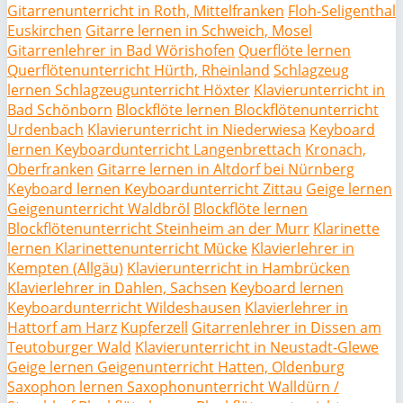
Gitarrenunterricht in Roth, Mittelfranken
Floh-Seligenthal
Euskirchen
Gitarre lernen in Schweich, Mosel
Gitarrenlehrer in Bad Wörishofen
Querflöte lernen
Querflötenunterricht Hürth, Rheinland
Schlagzeug
lernen Schlagzeugunterricht Höxter
Klavierunterricht in
Bad Schönborn
Blockflöte lernen Blockflötenunterricht
Urdenbach
Klavierunterricht in Niederwiesa
Keyboard
lernen Keyboardunterricht Langenbrettach
Kronach,
Oberfranken
Gitarre lernen in Altdorf bei Nürnberg
Keyboard lernen Keyboardunterricht Zittau
Geige lernen
Geigenunterricht Waldbröl
Blockflöte lernen
Blockflötenunterricht Steinheim an der Murr
Klarinette
lernen Klarinettenunterricht Mücke
Klavierlehrer in
Kempten (Allgäu)
Klavierunterricht in Hambrücken
Klavierlehrer in Dahlen, Sachsen
Keyboard lernen
Keyboardunterricht Wildeshausen
Klavierlehrer in
Hattorf am Harz
Kupferzell
Gitarrenlehrer in Dissen am
Teutoburger Wald
Klavierunterricht in Neustadt-Glewe
Geige lernen Geigenunterricht Hatten, Oldenburg
Saxophon lernen Saxophonunterricht Walldürn /