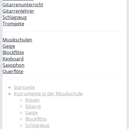
Gitarrenunterricht
Gitarrenlehrer
Schlagzeug
Trompete
Musikschulen
Geige
Blockflöte
Keyboard
Saxophon
Querflöte
Startseite
Instrumente in der Musikschule
Klavier
Gitarre
Geige
Blockflöte
Schlagzeug