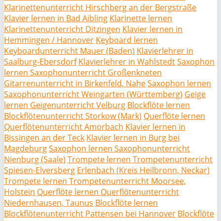
Klarinettenunterricht Hirschberg an der Bergstraße
Klavier lernen in Bad Aibling
Klarinette lernen
Klarinettenunterricht Ditzingen
Klavier lernen in
Hemmingen / Hannover
Keyboard lernen
Keyboardunterricht Mauer (Baden)
Klavierlehrer in
Saalburg-Ebersdorf
Klavierlehrer in Wahlstedt
Saxophon
lernen Saxophonunterricht Großenkneten
Gitarrenunterricht in Birkenfeld, Nahe
Saxophon lernen
Saxophonunterricht Weingarten (Württemberg)
Geige
lernen Geigenunterricht Velburg
Blockflöte lernen
Blockflötenunterricht Storkow (Mark)
Querflöte lernen
Querflötenunterricht Amorbach
Klavier lernen in
Bissingen an der Teck
Klavier lernen in Burg bei
Magdeburg
Saxophon lernen Saxophonunterricht
Nienburg (Saale)
Trompete lernen Trompetenunterricht
Spiesen-Elversberg
Erlenbach (Kreis Heilbronn, Neckar)
Trompete lernen Trompetenunterricht Moorsee,
Holstein
Querflöte lernen Querflötenunterricht
Niedernhausen, Taunus
Blockflöte lernen
Blockflötenunterricht Pattensen bei Hannover
Blockflöte