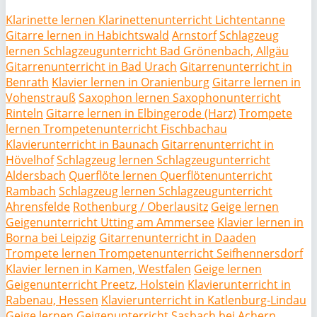
Klarinette lernen Klarinettenunterricht Lichtentanne
Gitarre lernen in Habichtswald
Arnstorf
Schlagzeug
lernen Schlagzeugunterricht Bad Grönenbach, Allgäu
Gitarrenunterricht in Bad Urach
Gitarrenunterricht in
Benrath
Klavier lernen in Oranienburg
Gitarre lernen in
Vohenstrauß
Saxophon lernen Saxophonunterricht
Rinteln
Gitarre lernen in Elbingerode (Harz)
Trompete
lernen Trompetenunterricht Fischbachau
Klavierunterricht in Baunach
Gitarrenunterricht in
Hövelhof
Schlagzeug lernen Schlagzeugunterricht
Aldersbach
Querflöte lernen Querflötenunterricht
Rambach
Schlagzeug lernen Schlagzeugunterricht
Ahrensfelde
Rothenburg / Oberlausitz
Geige lernen
Geigenunterricht Utting am Ammersee
Klavier lernen in
Borna bei Leipzig
Gitarrenunterricht in Daaden
Trompete lernen Trompetenunterricht Seifhennersdorf
Klavier lernen in Kamen, Westfalen
Geige lernen
Geigenunterricht Preetz, Holstein
Klavierunterricht in
Rabenau, Hessen
Klavierunterricht in Katlenburg-Lindau
Geige lernen Geigenunterricht Sasbach bei Achern,