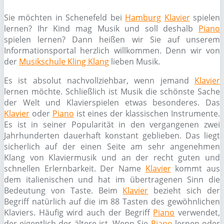
Sie möchten in Schenefeld bei
Hamburg
Klavier
spielen
lernen? Ihr Kind mag Musik und soll deshalb
Piano
spielen lernen? Dann heißen wir Sie auf unserem
Informationsportal herzlich willkommen. Denn wir von
der
Musikschule Kling Klang
lieben Musik.
Es ist absolut nachvollziehbar, wenn jemand
Klavier
lernen möchte. Schließlich ist Musik die schönste Sache
der Welt und Klavierspielen etwas besonderes. Das
Klavier
oder
Piano
ist eines der klassischen Instrumente.
Es ist in seiner Popularität in den vergangenen zwei
Jahrhunderten dauerhaft konstant geblieben. Das liegt
sicherlich auf der einen Seite am sehr angenehmen
Klang von Klaviermusik und an der recht guten und
schnellen Erlernbarkeit. Der Name
Klavier
kommt aus
dem italienischen und hat im übertragenen Sinn die
Bedeutung von Taste. Beim
Klavier
bezieht sich der
Begriff natürlich auf die im 88 Tasten des gewöhnlichen
Klaviers. Häufig wird auch der Begriff
Piano
verwendet,
der eigentlich der ältere ist. Wenn Sie
Piano
lernen oder