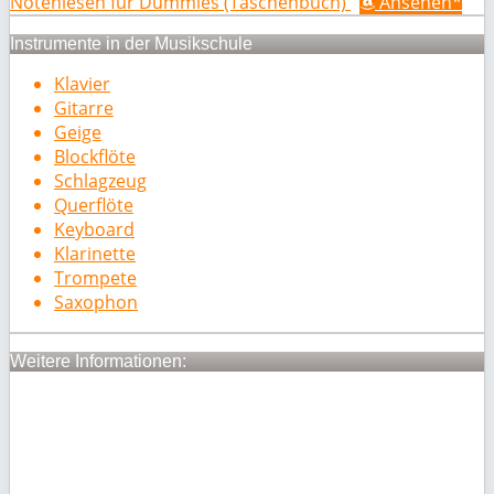
Notenlesen für Dummies (Taschenbuch)
Ansehen*
Instrumente in der Musikschule
Klavier
Gitarre
Geige
Blockflöte
Schlagzeug
Querflöte
Keyboard
Klarinette
Trompete
Saxophon
Weitere Informationen: