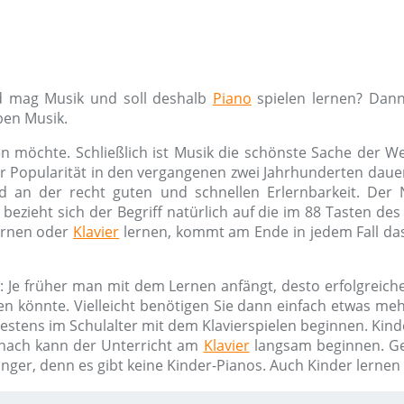
nd mag Musik und soll deshalb
Piano
spielen lernen? Dann
ben Musik.
n möchte. Schließlich ist Musik die schönste Sache der W
ner Popularität in den vergangenen zwei Jahrhunderten dauer
d an der recht guten und schnellen Erlernbarkeit. De
bezieht sich der Begriff natürlich auf die im 88 Tasten de
rnen oder
Klavier
lernen, kommt am Ende in jedem Fall das
: Je früher man mit dem Lernen anfängt, desto erfolgreiche
en könnte. Vielleicht benötigen Sie dann einfach etwas m
hestens im Schulalter mit dem Klavierspielen beginnen. Kind
nach kann der Unterricht am
Klavier
langsam beginnen. G
änger, denn es gibt keine Kinder-Pianos. Auch Kinder lerne