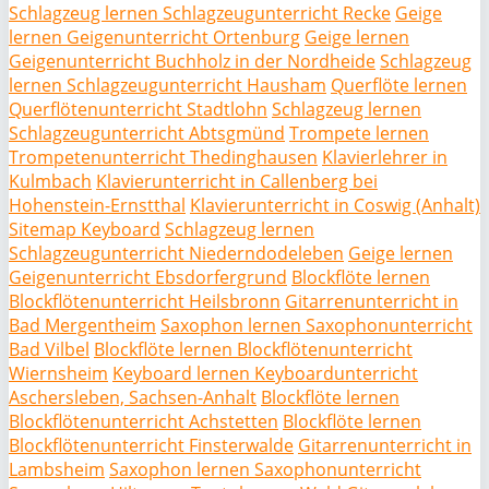
Schlagzeug lernen Schlagzeugunterricht Recke
Geige
lernen Geigenunterricht Ortenburg
Geige lernen
Geigenunterricht Buchholz in der Nordheide
Schlagzeug
lernen Schlagzeugunterricht Hausham
Querflöte lernen
Querflötenunterricht Stadtlohn
Schlagzeug lernen
Schlagzeugunterricht Abtsgmünd
Trompete lernen
Trompetenunterricht Thedinghausen
Klavierlehrer in
Kulmbach
Klavierunterricht in Callenberg bei
Hohenstein-Ernstthal
Klavierunterricht in Coswig (Anhalt)
Sitemap Keyboard
Schlagzeug lernen
Schlagzeugunterricht Niederndodeleben
Geige lernen
Geigenunterricht Ebsdorfergrund
Blockflöte lernen
Blockflötenunterricht Heilsbronn
Gitarrenunterricht in
Bad Mergentheim
Saxophon lernen Saxophonunterricht
Bad Vilbel
Blockflöte lernen Blockflötenunterricht
Wiernsheim
Keyboard lernen Keyboardunterricht
Aschersleben, Sachsen-Anhalt
Blockflöte lernen
Blockflötenunterricht Achstetten
Blockflöte lernen
Blockflötenunterricht Finsterwalde
Gitarrenunterricht in
Lambsheim
Saxophon lernen Saxophonunterricht