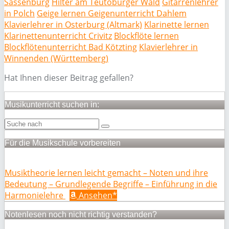
Sassenburg
Hilter am Teutoburger Wald
Gitarrenlehrer
in Polch
Geige lernen Geigenunterricht Dahlem
Klavierlehrer in Osterburg (Altmark)
Klarinette lernen
Klarinettenunterricht Crivitz
Blockflöte lernen
Blockflötenunterricht Bad Kötzting
Klavierlehrer in
Winnenden (Württemberg)
Hat Ihnen dieser Beitrag gefallen?
Musikunterricht suchen in:
Für die Musikschule vorbereiten
Musiktheorie lernen leicht gemacht – Noten und ihre
Bedeutung – Grundlegende Begriffe – Einführung in die
Harmonielehre
Ansehen*
Notenlesen noch nicht richtig verstanden?