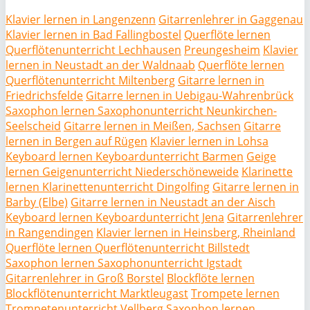
Klavier lernen in Langenzenn
Gitarrenlehrer in Gaggenau
Klavier lernen in Bad Fallingbostel
Querflöte lernen
Querflötenunterricht Lechhausen
Preungesheim
Klavier
lernen in Neustadt an der Waldnaab
Querflöte lernen
Querflötenunterricht Miltenberg
Gitarre lernen in
Friedrichsfelde
Gitarre lernen in Uebigau-Wahrenbrück
Saxophon lernen Saxophonunterricht Neunkirchen-
Seelscheid
Gitarre lernen in Meißen, Sachsen
Gitarre
lernen in Bergen auf Rügen
Klavier lernen in Lohsa
Keyboard lernen Keyboardunterricht Barmen
Geige
lernen Geigenunterricht Niederschöneweide
Klarinette
lernen Klarinettenunterricht Dingolfing
Gitarre lernen in
Barby (Elbe)
Gitarre lernen in Neustadt an der Aisch
Keyboard lernen Keyboardunterricht Jena
Gitarrenlehrer
in Rangendingen
Klavier lernen in Heinsberg, Rheinland
Querflöte lernen Querflötenunterricht Billstedt
Saxophon lernen Saxophonunterricht Igstadt
Gitarrenlehrer in Groß Borstel
Blockflöte lernen
Blockflötenunterricht Marktleugast
Trompete lernen
Trompetenunterricht Vellberg
Saxophon lernen