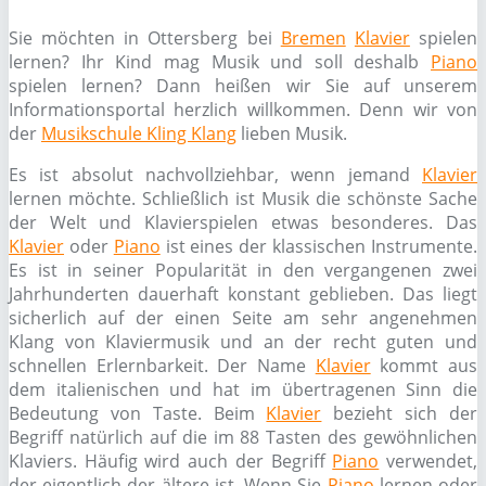
Sie möchten in Ottersberg bei
Bremen
Klavier
spielen
lernen? Ihr Kind mag Musik und soll deshalb
Piano
spielen lernen? Dann heißen wir Sie auf unserem
Informationsportal herzlich willkommen. Denn wir von
der
Musikschule Kling Klang
lieben Musik.
Es ist absolut nachvollziehbar, wenn jemand
Klavier
lernen möchte. Schließlich ist Musik die schönste Sache
der Welt und Klavierspielen etwas besonderes. Das
Klavier
oder
Piano
ist eines der klassischen Instrumente.
Es ist in seiner Popularität in den vergangenen zwei
Jahrhunderten dauerhaft konstant geblieben. Das liegt
sicherlich auf der einen Seite am sehr angenehmen
Klang von Klaviermusik und an der recht guten und
schnellen Erlernbarkeit. Der Name
Klavier
kommt aus
dem italienischen und hat im übertragenen Sinn die
Bedeutung von Taste. Beim
Klavier
bezieht sich der
Begriff natürlich auf die im 88 Tasten des gewöhnlichen
Klaviers. Häufig wird auch der Begriff
Piano
verwendet,
der eigentlich der ältere ist. Wenn Sie
Piano
lernen oder