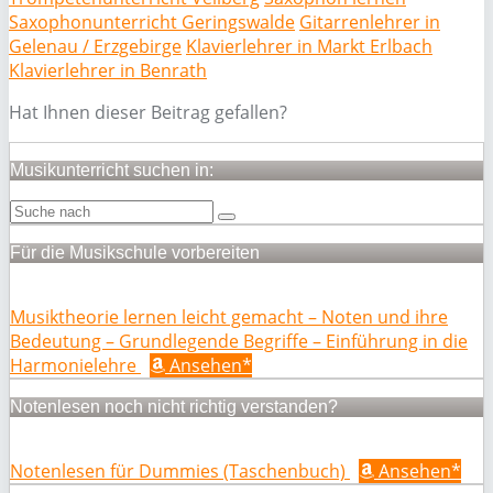
Saxophonunterricht Geringswalde
Gitarrenlehrer in
Gelenau / Erzgebirge
Klavierlehrer in Markt Erlbach
Klavierlehrer in Benrath
Hat Ihnen dieser Beitrag gefallen?
Musikunterricht suchen in:
Für die Musikschule vorbereiten
Musiktheorie lernen leicht gemacht – Noten und ihre
Bedeutung – Grundlegende Begriffe – Einführung in die
Harmonielehre
Ansehen*
Notenlesen noch nicht richtig verstanden?
Notenlesen für Dummies (Taschenbuch)
Ansehen*