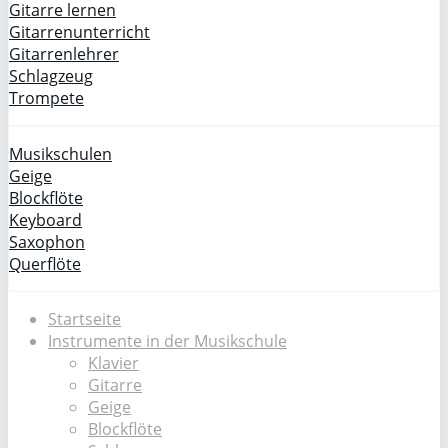
Gitarre lernen
Gitarrenunterricht
Gitarrenlehrer
Schlagzeug
Trompete
Musikschulen
Geige
Blockflöte
Keyboard
Saxophon
Querflöte
Startseite
Instrumente in der Musikschule
Klavier
Gitarre
Geige
Blockflöte