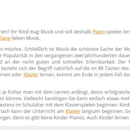
rnen? Ihr Kind mag Musik und soll deshalb
Piano
spielen le
Klang
lieben Musik.
n möchte. Schließlich ist Musik die schönste Sache der W
ner Popularität in den vergangenen zwei Jahrhunderten dauer
d an der recht guten und schnellen Erlernbarkeit. De
bezieht sich der Begriff natürlich auf die im 88 Tasten de
rnen oder
Klavier
lernen, kommt am Ende in jedem Fall das
: Je früher man mit dem Lernen anfängt, desto erfolgreiche
en könnte. Vielleicht benötigen Sie dann einfach etwas m
hestens im Schulalter mit dem Klavierspielen beginnen. Kind
nach kann der Unterricht am
Klavier
langsam beginnen. G
änger, denn es gibt keine Kinder-Pianos. Auch Kinder lerne