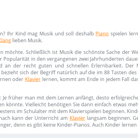
en? Ihr Kind mag Musik und soll deshalb
Piano
spielen ler
Klang
lieben Musik.
n möchte. Schließlich ist Musik die schönste Sache der W
ner Popularität in den vergangenen zwei Jahrhunderten dauer
d an der recht guten und schnellen Erlernbarkeit. De
bezieht sich der Begriff natürlich auf die im 88 Tasten de
rnen oder
Klavier
lernen, kommt am Ende in jedem Fall das
: Je früher man mit dem Lernen anfängt, desto erfolgreiche
en könnte. Vielleicht benötigen Sie dann einfach etwas m
hestens im Schulalter mit dem Klavierspielen beginnen. Kind
nach kann der Unterricht am
Klavier
langsam beginnen. G
änger, denn es gibt keine Kinder-Pianos. Auch Kinder lerne