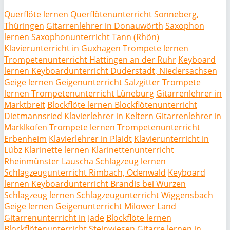
Querflöte lernen Querflötenunterricht Sonneberg,
Thüringen
Gitarrenlehrer in Donauwörth
Saxophon
lernen Saxophonunterricht Tann (Rhön)
Klavierunterricht in Guxhagen
Trompete lernen
Trompetenunterricht Hattingen an der Ruhr
Keyboard
lernen Keyboardunterricht Duderstadt, Niedersachsen
Geige lernen Geigenunterricht Salzgitter
Trompete
lernen Trompetenunterricht Lüneburg
Gitarrenlehrer in
Marktbreit
Blockflöte lernen Blockflötenunterricht
Dietmannsried
Klavierlehrer in Keltern
Gitarrenlehrer in
Marklkofen
Trompete lernen Trompetenunterricht
Erbenheim
Klavierlehrer in Plaidt
Klavierunterricht in
Lübz
Klarinette lernen Klarinettenunterricht
Rheinmünster
Lauscha
Schlagzeug lernen
Schlagzeugunterricht Rimbach, Odenwald
Keyboard
lernen Keyboardunterricht Brandis bei Wurzen
Schlagzeug lernen Schlagzeugunterricht Wiggensbach
Geige lernen Geigenunterricht Milower Land
Gitarrenunterricht in Jade
Blockflöte lernen
Blockflötenunterricht Steinwiesen
Gitarre lernen in