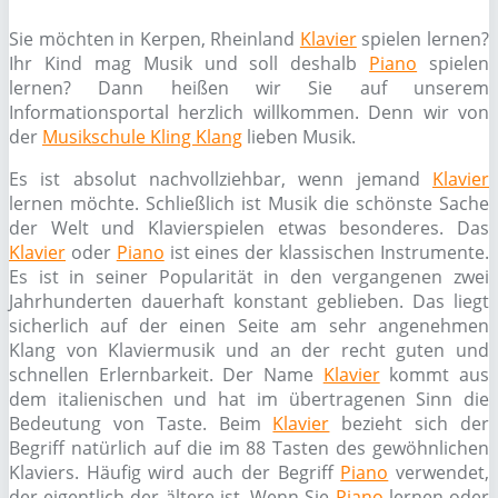
Sie möchten in Kerpen, Rheinland
Klavier
spielen lernen?
Ihr Kind mag Musik und soll deshalb
Piano
spielen
lernen? Dann heißen wir Sie auf unserem
Informationsportal herzlich willkommen. Denn wir von
der
Musikschule Kling Klang
lieben Musik.
Es ist absolut nachvollziehbar, wenn jemand
Klavier
lernen möchte. Schließlich ist Musik die schönste Sache
der Welt und Klavierspielen etwas besonderes. Das
Klavier
oder
Piano
ist eines der klassischen Instrumente.
Es ist in seiner Popularität in den vergangenen zwei
Jahrhunderten dauerhaft konstant geblieben. Das liegt
sicherlich auf der einen Seite am sehr angenehmen
Klang von Klaviermusik und an der recht guten und
schnellen Erlernbarkeit. Der Name
Klavier
kommt aus
dem italienischen und hat im übertragenen Sinn die
Bedeutung von Taste. Beim
Klavier
bezieht sich der
Begriff natürlich auf die im 88 Tasten des gewöhnlichen
Klaviers. Häufig wird auch der Begriff
Piano
verwendet,
der eigentlich der ältere ist. Wenn Sie
Piano
lernen oder