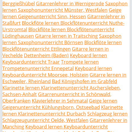
Berggießhübel
Gitarrenlehrer in Wernigerode
Saxophon
lernen Saxophonunterricht Münster, Westfalen
Geige
lernen Geigenunterricht Sinn, Hessen
Gitarrenlehrer in
Staßfurt
Blockflöte lernen Blockflötenunterricht Nuthe-
Urstromtal
Blockflöte lernen Blockflötenunterricht
Lüdinghausen
Gitarre lernen in Traitsching
Saxophon
lernen Saxophonunterricht Börnsen
Blockflöte lernen
Blockflötenunterricht Ettlingen
Gitarre lernen in
Vechelde
Dettenheim (Baden)
Keyboard lernen
Keyboardunterricht Traar
Trompete lernen
Trompetenunterricht Ennepetal
Keyboard lernen
Keyboardunterricht Moorsee, Holstein
Gitarre lernen in
Eschweiler, Rheinland
Bad Königshofen im Grabfeld
Klarinette lernen Klarinettenunterricht Aschersleben,
Sachsen-Anhalt
Gitarrenunterricht in Schönwald,
Oberfranken
Klavierlehrer in Sehmatal
Geige lernen
Geigenunterricht Kühlungsborn, Ostseebad
Klarinette
lernen Klarinettenunterricht Durbach
Schlagzeug lernen
Schlagzeugunterricht Oelde, Westfalen
Gitarrenlehrer in
Manching
Keyboard lernen Keyboardunterricht