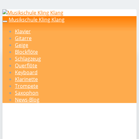
Skip
to
Musikschule Kling Klang
Toggle
main
navigation
Klavier
content
Gitarre
Geige
Blockflöte
Schlagzeug
Querflöte
Keyboard
Klarinette
Trompete
Saxophon
News-Blog