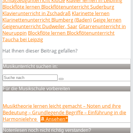
Schlagzeugunterricht Klötze
Klavier lernen in Leiblfing
Blockflöte lernen Blockflötenunterricht Suderburg
Klavierunterricht in Zschadraß
Klarinette lernen
Klarinettenunterricht Blumberg (Baden)
Geige lernen
Geigenunterricht Dudweiler, Saar
Gitarrenunterricht in
Neuruppin
Blockflöte lernen Blockflötenunterricht
Taucha bei Leipzig
Hat Ihnen dieser Beitrag gefallen?
Musikunterricht suchen in:
Für die Musikschule vorbereiten
Musiktheorie lernen leicht gemacht – Noten und ihre
Bedeutung – Grundlegende Begriffe – Einführung in die
Harmonielehre
Ansehen*
Notenlesen noch nicht richtig verstanden?