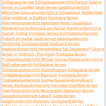
Schlagzeug lernen Schlagzeugunterricht Dargun
Gitarre
lernen in Coesfeld
Geige lernen Geigenunterricht
Morschen
Gitarrenunterricht in Schwalmtal, Niederrhein
Gitarrenlehrer in Radibor
Klarinette lernen
Klarinettenunterricht Heiningen (Kreis Göppingen)
Klavierlehrer in Remseck am Neckar
Klavierunterricht in
Dassel, Solling
Trompete lernen Trompetenunterricht
Pullach im Isartal
Geige lernen Geigenunterricht
Winhöring
Schöppenstedt
Keyboard lernen
Keyboardunterricht Hengersberg bei Deggendorf
Gitarre
lernen in Eisenach, Thüringen
Trompete lernen
Trompetenunterricht Winzer, Donau
Klavierunterricht in
Bad Liebenwerda
Schlagzeug lernen
Schlagzeugunterricht Rüdinghausen
Schlagzeug lernen
Schlagzeugunterricht Bayreuth
Trompete lernen
Trompetenunterricht Eslohe (Sauerland)
Keyboard
lernen Keyboardunterricht Harrislee
Querflöte lernen
Querflötenunterricht Moorenweis
Saxophon lernen
Saxophonunterricht Lebach
Geige lernen
Geigenunterricht Konstanz
Schlagzeug lernen