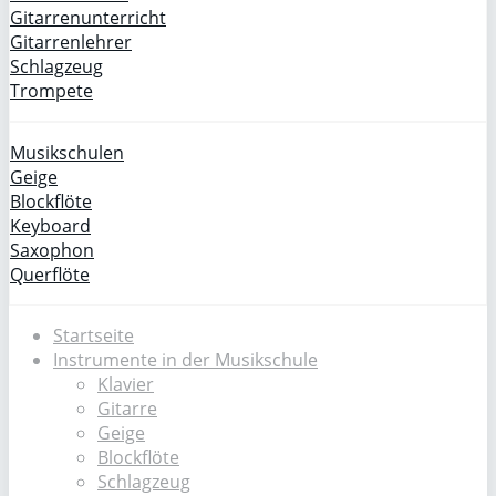
Gitarrenunterricht
Gitarrenlehrer
Schlagzeug
Trompete
Musikschulen
Geige
Blockflöte
Keyboard
Saxophon
Querflöte
Startseite
Instrumente in der Musikschule
Klavier
Gitarre
Geige
Blockflöte
Schlagzeug