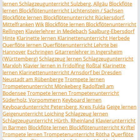
lernen Schlagzeugunterricht Sulzberg, Allgäu
Blockflöte
lernen Blockflötenunterricht Lichtenstein / Sachsen
Blockflöte lernen Blockflötenunterricht Rückersdorf,
Mittelfranken
Wik
Blockflöte lernen Blockflötenunterricht
Rellingen
Klavierlehrer in Medebach
Saalburg-Ebersdorf
Hinte
Klarinette lernen Klarinettenunterricht Herbede
Querflöte lernen Querflötenunterricht Lehrte bei
Hannover
Eschringen
Gitarrenlehrer in Ingersheim
(Württemberg)
Schlagzeug lernen Schlagzeugunterricht
Marxloh
Klavier lernen in Fridolfing
Roßtal
Klarinette
lernen Klarinettenunterricht Arnsdorf bei Dresden
Neustadt am Rübenberge
Trompete lernen
Trompetenunterricht Mönkeberg
Radolfzell am
Bodensee
Trompete lernen Trompetenunterricht
Süderholz, Vorpommern
Keyboard lernen
Keyboardunterricht Petersberg, Kreis Fulda
Geige lernen
Geigenunterricht Loiching
Schlagzeug lernen
Schlagzeugunterricht Hürth, Rheinland
Klavierunterricht
in Barmen
Blockflöte lernen Blockflötenunterricht Kriftel
Trompete lernen Trompetenunterricht Rötha
Querflöte