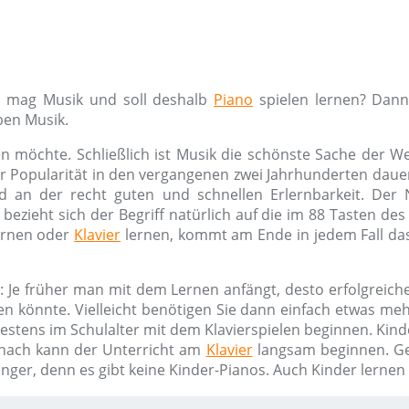
nd mag Musik und soll deshalb
Piano
spielen lernen? Dann
ben Musik.
n möchte. Schließlich ist Musik die schönste Sache der W
ner Popularität in den vergangenen zwei Jahrhunderten dauer
d an der recht guten und schnellen Erlernbarkeit. De
bezieht sich der Begriff natürlich auf die im 88 Tasten de
rnen oder
Klavier
lernen, kommt am Ende in jedem Fall das
: Je früher man mit dem Lernen anfängt, desto erfolgreiche
en könnte. Vielleicht benötigen Sie dann einfach etwas m
hestens im Schulalter mit dem Klavierspielen beginnen. Kind
nach kann der Unterricht am
Klavier
langsam beginnen. G
änger, denn es gibt keine Kinder-Pianos. Auch Kinder lerne