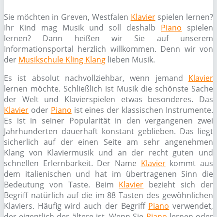
Sie möchten in Greven, Westfalen
Klavier
spielen lernen?
Ihr Kind mag Musik und soll deshalb
Piano
spielen
lernen? Dann heißen wir Sie auf unserem
Informationsportal herzlich willkommen. Denn wir von
der
Musikschule Kling Klang
lieben Musik.
Es ist absolut nachvollziehbar, wenn jemand
Klavier
lernen möchte. Schließlich ist Musik die schönste Sache
der Welt und Klavierspielen etwas besonderes. Das
Klavier
oder
Piano
ist eines der klassischen Instrumente.
Es ist in seiner Popularität in den vergangenen zwei
Jahrhunderten dauerhaft konstant geblieben. Das liegt
sicherlich auf der einen Seite am sehr angenehmen
Klang von Klaviermusik und an der recht guten und
schnellen Erlernbarkeit. Der Name
Klavier
kommt aus
dem italienischen und hat im übertragenen Sinn die
Bedeutung von Taste. Beim
Klavier
bezieht sich der
Begriff natürlich auf die im 88 Tasten des gewöhnlichen
Klaviers. Häufig wird auch der Begriff
Piano
verwendet,
der eigentlich der ältere ist. Wenn Sie
Piano
lernen oder