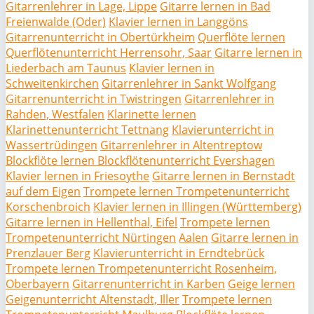
Gitarrenlehrer in Lage, Lippe
Gitarre lernen in Bad
Freienwalde (Oder)
Klavier lernen in Langgöns
Gitarrenunterricht in Obertürkheim
Querflöte lernen
Querflötenunterricht Herrensohr, Saar
Gitarre lernen in
Liederbach am Taunus
Klavier lernen in
Schweitenkirchen
Gitarrenlehrer in Sankt Wolfgang
Gitarrenunterricht in Twistringen
Gitarrenlehrer in
Rahden, Westfalen
Klarinette lernen
Klarinettenunterricht Tettnang
Klavierunterricht in
Wassertrüdingen
Gitarrenlehrer in Altentreptow
Blockflöte lernen Blockflötenunterricht Evershagen
Klavier lernen in Friesoythe
Gitarre lernen in Bernstadt
auf dem Eigen
Trompete lernen Trompetenunterricht
Korschenbroich
Klavier lernen in Illingen (Württemberg)
Gitarre lernen in Hellenthal, Eifel
Trompete lernen
Trompetenunterricht Nürtingen
Aalen
Gitarre lernen in
Prenzlauer Berg
Klavierunterricht in Erndtebrück
Trompete lernen Trompetenunterricht Rosenheim,
Oberbayern
Gitarrenunterricht in Karben
Geige lernen
Geigenunterricht Altenstadt, Iller
Trompete lernen