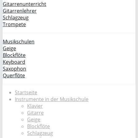
Gitarrenunterricht
Gitarrenlehrer
Schlagzeug
Trompete
Musikschulen
Geige
Blockflöte
Keyboard
Saxophon
Querflöte
Startseite
Instrumente in der Musikschule
Klavier
Gitarre
Geige
Blockflöte
Schlagzeug