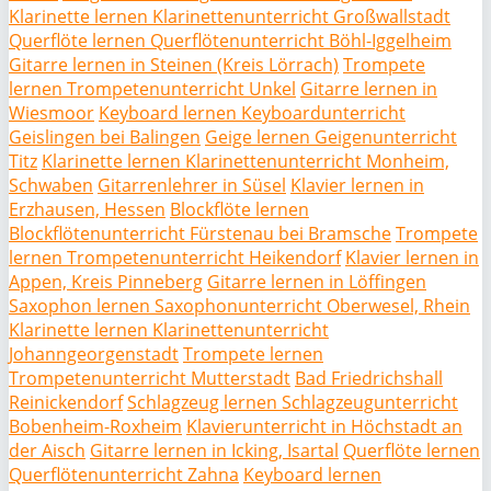
Klarinette lernen Klarinettenunterricht Großwallstadt
Querflöte lernen Querflötenunterricht Böhl-Iggelheim
Gitarre lernen in Steinen (Kreis Lörrach)
Trompete
lernen Trompetenunterricht Unkel
Gitarre lernen in
Wiesmoor
Keyboard lernen Keyboardunterricht
Geislingen bei Balingen
Geige lernen Geigenunterricht
Titz
Klarinette lernen Klarinettenunterricht Monheim,
Schwaben
Gitarrenlehrer in Süsel
Klavier lernen in
Erzhausen, Hessen
Blockflöte lernen
Blockflötenunterricht Fürstenau bei Bramsche
Trompete
lernen Trompetenunterricht Heikendorf
Klavier lernen in
Appen, Kreis Pinneberg
Gitarre lernen in Löffingen
Saxophon lernen Saxophonunterricht Oberwesel, Rhein
Klarinette lernen Klarinettenunterricht
Johanngeorgenstadt
Trompete lernen
Trompetenunterricht Mutterstadt
Bad Friedrichshall
Reinickendorf
Schlagzeug lernen Schlagzeugunterricht
Bobenheim-Roxheim
Klavierunterricht in Höchstadt an
der Aisch
Gitarre lernen in Icking, Isartal
Querflöte lernen
Querflötenunterricht Zahna
Keyboard lernen