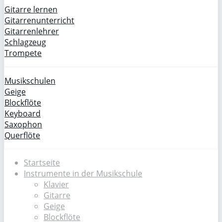
Gitarre lernen
Gitarrenunterricht
Gitarrenlehrer
Schlagzeug
Trompete
Musikschulen
Geige
Blockflöte
Keyboard
Saxophon
Querflöte
Startseite
Instrumente in der Musikschule
Klavier
Gitarre
Geige
Blockflöte