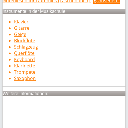
Notenlesen für Dummies (Taschenbuch)
Ansehen*
Instrumente in der Musikschule
Klavier
Gitarre
Geige
Blockflöte
Schlagzeug
Querflöte
Keyboard
Klarinette
Trompete
Saxophon
Weitere Informationen: