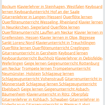
Bockum
Klavierlehrer in Steinhagen, Westfalen
Keyboard
lernen Keyboardunterricht Hof an der Saale
Gitarrenlehrer in Langen (Hessen)
Querflöte lernen
Querflötenunterricht Wesseling, Rheinland
Klavier lernen
in Neunkirchen, Siegerland
Querflöte lernen
Querflötenunterricht Lauffen am Neckar
Klavier lernen in
Greifenstein, Hessen
Klavier lernen in Olpe, Biggesee
Sankt Lorenz Nord
Klavierunterricht in Treuchtlingen
Querflöte lernen Querflötenunterricht Creglingen
Gitarrenunterricht in Gersheim
Keyboard lernen
Keyboardunterricht Buchholz
Klavierlehrer in Oebisfelde-
Weferlingen
Geige lernen Geigenunterricht Rottenburg
am Neckar
Trompete lernen Trompetenunterricht
Neumünster, Holstein
Schlagzeug lernen
Schlagzeugunterricht Vohenstrauß
Gitarrenunterricht in
Münnerstadt
Schlagzeug lernen Schlagzeugunterricht
Ebelsbach
Geige lernen Geigenunterricht Asbach-
Bäumenheim
Klavierunterricht in Rötz, Oberpfalz
Gitarrenlehrer in Kühbach, Schwaben
Gitarrenlehrer in
Süderbrarup
Gitarrenunterricht in Weimar (Lahn)