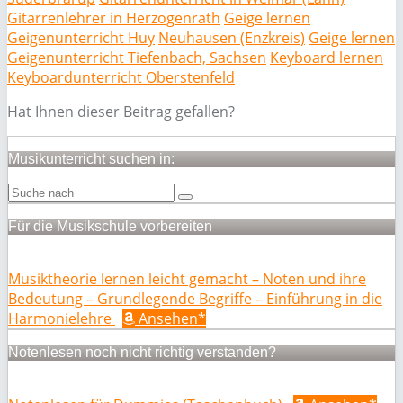
Gitarrenlehrer in Herzogenrath
Geige lernen
Geigenunterricht Huy
Neuhausen (Enzkreis)
Geige lernen
Geigenunterricht Tiefenbach, Sachsen
Keyboard lernen
Keyboardunterricht Oberstenfeld
Hat Ihnen dieser Beitrag gefallen?
Musikunterricht suchen in:
Für die Musikschule vorbereiten
Musiktheorie lernen leicht gemacht – Noten und ihre
Bedeutung – Grundlegende Begriffe – Einführung in die
Harmonielehre
Ansehen*
Notenlesen noch nicht richtig verstanden?