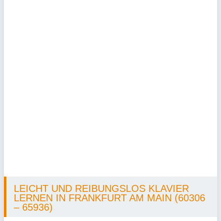
LEICHT UND REIBUNGSLOS KLAVIER
LERNEN IN FRANKFURT AM MAIN (60306
– 65936)