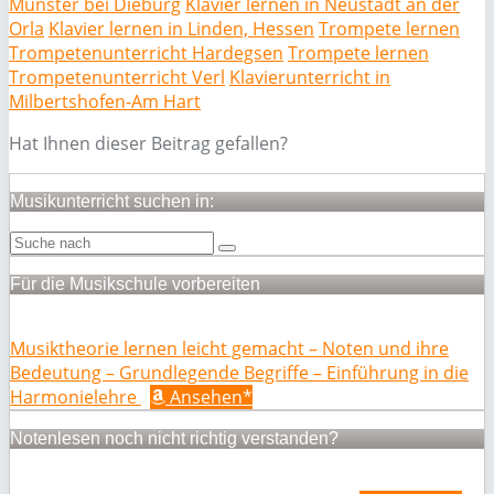
Münster bei Dieburg
Klavier lernen in Neustadt an der
Orla
Klavier lernen in Linden, Hessen
Trompete lernen
Trompetenunterricht Hardegsen
Trompete lernen
Trompetenunterricht Verl
Klavierunterricht in
Milbertshofen-Am Hart
Hat Ihnen dieser Beitrag gefallen?
Musikunterricht suchen in:
Für die Musikschule vorbereiten
Musiktheorie lernen leicht gemacht – Noten und ihre
Bedeutung – Grundlegende Begriffe – Einführung in die
Harmonielehre
Ansehen*
Notenlesen noch nicht richtig verstanden?