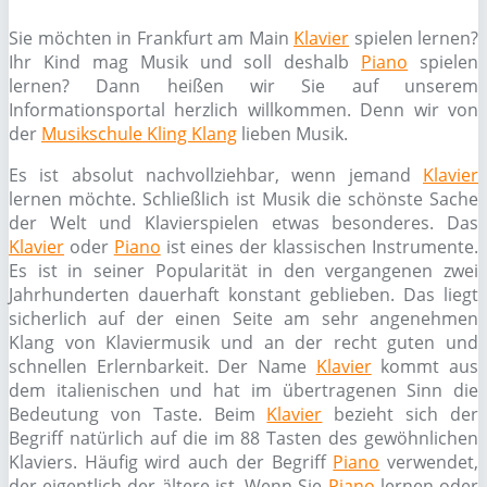
Sie möchten in Frankfurt am Main
Klavier
spielen lernen?
Ihr Kind mag Musik und soll deshalb
Piano
spielen
lernen? Dann heißen wir Sie auf unserem
Informationsportal herzlich willkommen. Denn wir von
der
Musikschule Kling Klang
lieben Musik.
Es ist absolut nachvollziehbar, wenn jemand
Klavier
lernen möchte. Schließlich ist Musik die schönste Sache
der Welt und Klavierspielen etwas besonderes. Das
Klavier
oder
Piano
ist eines der klassischen Instrumente.
Es ist in seiner Popularität in den vergangenen zwei
Jahrhunderten dauerhaft konstant geblieben. Das liegt
sicherlich auf der einen Seite am sehr angenehmen
Klang von Klaviermusik und an der recht guten und
schnellen Erlernbarkeit. Der Name
Klavier
kommt aus
dem italienischen und hat im übertragenen Sinn die
Bedeutung von Taste. Beim
Klavier
bezieht sich der
Begriff natürlich auf die im 88 Tasten des gewöhnlichen
Klaviers. Häufig wird auch der Begriff
Piano
verwendet,
der eigentlich der ältere ist. Wenn Sie
Piano
lernen oder