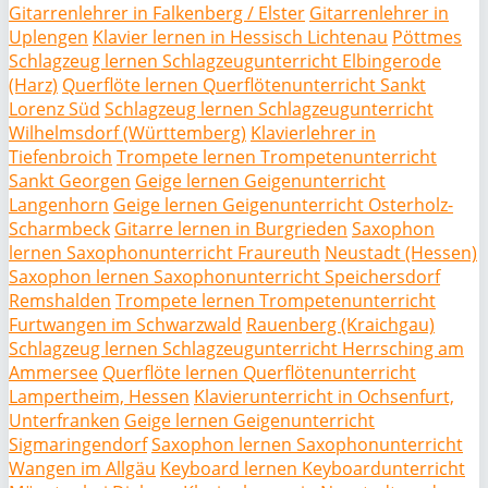
Gitarrenlehrer in Falkenberg / Elster
Gitarrenlehrer in
Uplengen
Klavier lernen in Hessisch Lichtenau
Pöttmes
Schlagzeug lernen Schlagzeugunterricht Elbingerode
(Harz)
Querflöte lernen Querflötenunterricht Sankt
Lorenz Süd
Schlagzeug lernen Schlagzeugunterricht
Wilhelmsdorf (Württemberg)
Klavierlehrer in
Tiefenbroich
Trompete lernen Trompetenunterricht
Sankt Georgen
Geige lernen Geigenunterricht
Langenhorn
Geige lernen Geigenunterricht Osterholz-
Scharmbeck
Gitarre lernen in Burgrieden
Saxophon
lernen Saxophonunterricht Fraureuth
Neustadt (Hessen)
Saxophon lernen Saxophonunterricht Speichersdorf
Remshalden
Trompete lernen Trompetenunterricht
Furtwangen im Schwarzwald
Rauenberg (Kraichgau)
Schlagzeug lernen Schlagzeugunterricht Herrsching am
Ammersee
Querflöte lernen Querflötenunterricht
Lampertheim, Hessen
Klavierunterricht in Ochsenfurt,
Unterfranken
Geige lernen Geigenunterricht
Sigmaringendorf
Saxophon lernen Saxophonunterricht
Wangen im Allgäu
Keyboard lernen Keyboardunterricht