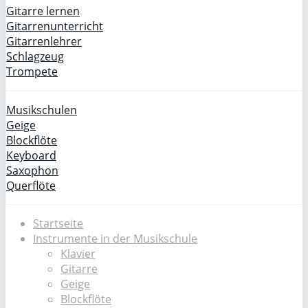
Gitarre lernen
Gitarrenunterricht
Gitarrenlehrer
Schlagzeug
Trompete
Musikschulen
Geige
Blockflöte
Keyboard
Saxophon
Querflöte
Startseite
Instrumente in der Musikschule
Klavier
Gitarre
Geige
Blockflöte