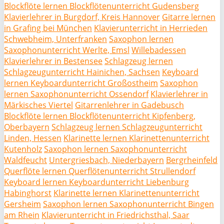
Blockflöte lernen Blockflötenunterricht Gudensberg
Klavierlehrer in Burgdorf, Kreis Hannover
Gitarre lernen
in Grafing bei München
Klavierunterricht in Herrieden
Schwebheim, Unterfranken
Saxophon lernen
Saxophonunterricht Werlte, Emsl
Willebadessen
Klavierlehrer in Bestensee
Schlagzeug lernen
Schlagzeugunterricht Hainichen, Sachsen
Keyboard
lernen Keyboardunterricht Großostheim
Saxophon
lernen Saxophonunterricht Ossendorf
Klavierlehrer in
Märkisches Viertel
Gitarrenlehrer in Gadebusch
Blockflöte lernen Blockflötenunterricht Kipfenberg,
Oberbayern
Schlagzeug lernen Schlagzeugunterricht
Linden, Hessen
Klarinette lernen Klarinettenunterricht
Kutenholz
Saxophon lernen Saxophonunterricht
Waldfeucht
Untergriesbach, Niederbayern
Bergrheinfeld
Querflöte lernen Querflötenunterricht Strullendorf
Keyboard lernen Keyboardunterricht Liebenburg
Habinghorst
Klarinette lernen Klarinettenunterricht
Gersheim
Saxophon lernen Saxophonunterricht Bingen
am Rhein
Klavierunterricht in Friedrichsthal, Saar