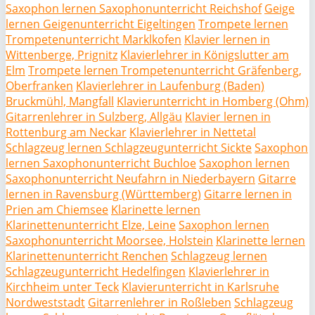
Saxophon lernen Saxophonunterricht Reichshof
Geige
lernen Geigenunterricht Eigeltingen
Trompete lernen
Trompetenunterricht Marklkofen
Klavier lernen in
Wittenberge, Prignitz
Klavierlehrer in Königslutter am
Elm
Trompete lernen Trompetenunterricht Gräfenberg,
Oberfranken
Klavierlehrer in Laufenburg (Baden)
Bruckmühl, Mangfall
Klavierunterricht in Homberg (Ohm)
Gitarrenlehrer in Sulzberg, Allgäu
Klavier lernen in
Rottenburg am Neckar
Klavierlehrer in Nettetal
Schlagzeug lernen Schlagzeugunterricht Sickte
Saxophon
lernen Saxophonunterricht Buchloe
Saxophon lernen
Saxophonunterricht Neufahrn in Niederbayern
Gitarre
lernen in Ravensburg (Württemberg)
Gitarre lernen in
Prien am Chiemsee
Klarinette lernen
Klarinettenunterricht Elze, Leine
Saxophon lernen
Saxophonunterricht Moorsee, Holstein
Klarinette lernen
Klarinettenunterricht Renchen
Schlagzeug lernen
Schlagzeugunterricht Hedelfingen
Klavierlehrer in
Kirchheim unter Teck
Klavierunterricht in Karlsruhe
Nordweststadt
Gitarrenlehrer in Roßleben
Schlagzeug