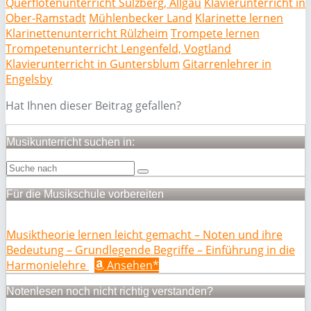
Querflötenunterricht Sulzberg, Allgäu
Klavierunterricht in
Ober-Ramstadt
Mühlenbecker Land
Klarinette lernen
Klarinettenunterricht Rülzheim
Trompete lernen
Trompetenunterricht Lengenfeld, Vogtland
Klavierunterricht in Guntersblum
Gitarrenlehrer in
Engelsby
Hat Ihnen dieser Beitrag gefallen?
Musikunterricht suchen in:
Für die Musikschule vorbereiten
Musiktheorie lernen leicht gemacht – Noten und ihre
Bedeutung – Grundlegende Begriffe – Einführung in die
Harmonielehre
Ansehen*
Notenlesen noch nicht richtig verstanden?