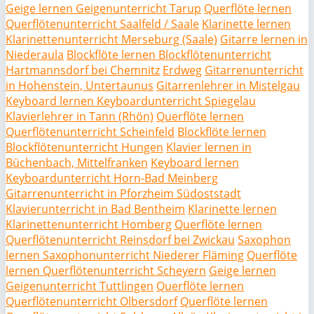
Geige lernen Geigenunterricht Tarup
Querflöte lernen
Querflötenunterricht Saalfeld / Saale
Klarinette lernen
Klarinettenunterricht Merseburg (Saale)
Gitarre lernen in
Niederaula
Blockflöte lernen Blockflötenunterricht
Hartmannsdorf bei Chemnitz
Erdweg
Gitarrenunterricht
in Hohenstein, Untertaunus
Gitarrenlehrer in Mistelgau
Keyboard lernen Keyboardunterricht Spiegelau
Klavierlehrer in Tann (Rhön)
Querflöte lernen
Querflötenunterricht Scheinfeld
Blockflöte lernen
Blockflötenunterricht Hungen
Klavier lernen in
Büchenbach, Mittelfranken
Keyboard lernen
Keyboardunterricht Horn-Bad Meinberg
Gitarrenunterricht in Pforzheim Südoststadt
Klavierunterricht in Bad Bentheim
Klarinette lernen
Klarinettenunterricht Homberg
Querflöte lernen
Querflötenunterricht Reinsdorf bei Zwickau
Saxophon
lernen Saxophonunterricht Niederer Fläming
Querflöte
lernen Querflötenunterricht Scheyern
Geige lernen
Geigenunterricht Tuttlingen
Querflöte lernen
Querflötenunterricht Olbersdorf
Querflöte lernen