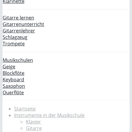
Klarinette
Gitarre lernen
Gitarrenunterricht
Gitarrenlehrer
Schlagzeug
Trompete
Musikschulen
Geige
Blockflöte
Keyboard
Saxophon
Querflöte
Startseite
Instrumente in der Musikschule
Klavier
Gitarre