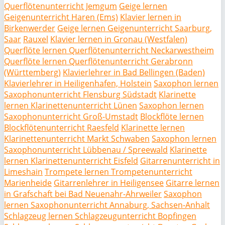
Querflötenunterricht Jemgum
Geige lernen
Geigenunterricht Haren (Ems)
Klavier lernen in
Birkenwerder
Geige lernen Geigenunterricht Saarburg,
Saar
Rauxel
Klavier lernen in Gronau (Westfalen)
Querflöte lernen Querflötenunterricht Neckarwestheim
Querflöte lernen Querflötenunterricht Gerabronn
(Württemberg)
Klavierlehrer in Bad Bellingen (Baden)
Klavierlehrer in Heiligenhafen, Holstein
Saxophon lernen
Saxophonunterricht Flensburg Südstadt
Klarinette
lernen Klarinettenunterricht Lünen
Saxophon lernen
Saxophonunterricht Groß-Umstadt
Blockflöte lernen
Blockflötenunterricht Raesfeld
Klarinette lernen
Klarinettenunterricht Markt Schwaben
Saxophon lernen
Saxophonunterricht Lübbenau / Spreewald
Klarinette
lernen Klarinettenunterricht Eisfeld
Gitarrenunterricht in
Limeshain
Trompete lernen Trompetenunterricht
Marienheide
Gitarrenlehrer in Heiligensee
Gitarre lernen
in Grafschaft bei Bad Neuenahr-Ahrweiler
Saxophon
lernen Saxophonunterricht Annaburg, Sachsen-Anhalt
Schlagzeug lernen Schlagzeugunterricht Bopfingen