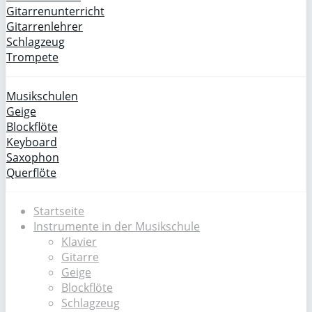
Gitarrenunterricht
Gitarrenlehrer
Schlagzeug
Trompete
Musikschulen
Geige
Blockflöte
Keyboard
Saxophon
Querflöte
Startseite
Instrumente in der Musikschule
Klavier
Gitarre
Geige
Blockflöte
Schlagzeug