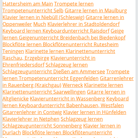
Hattersheim am Main
Trompete lernen
Trompetenunterricht Selb
Gitarre lernen in Maulburg
Klavier lernen in Niebüll (Schleswig)
Gitarre lernen in
Oppenweiler
Much
Klavierlehrer in Stadtoldendorf
Keyboard lernen Keyboardunterricht Raisdorf
Geige
lernen Geigenunterricht Breidenbach bei Biedenkopf
Blockflöte lernen Blockflötenunterricht Rutesheim
Teningen
Klarinette lernen Klarinettenunterricht
Raschau, Erzgebirge
Klavierunterricht in
Ehrenfriedersdorf
Schlagzeug lernen
Schlagzeugunterricht Dießen am Ammersee
Trompete
lernen Trompetenunterricht Eggenfelden
Gitarrenlehrer
in Rauenberg (Kraichgau)
Werneck
Klarinette lernen
Klarinettenunterricht Saarwellingen
Gitarre lernen in
Altglienicke
Klavierunterricht in Wassenberg
Keyboard
lernen Keyboardunterricht Babenhausen, Westfalen
Gitarrenlehrer in Contwig
Klavier lernen in Hünfelden
Klavierlehrer in Netphen
Schlagzeug lernen
Schlagzeugunterricht Sonnenberg
Klavier lernen in
Durlach
Blockflöte lernen Blockflötenunterricht