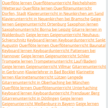
Querflöte lernen Querflötenunterricht Reichelsheim
(Wetterau)
Querflöte lernen Querflötenunterricht
Dorfen, Stadt
Klavierunterricht in Neunkirchen am Sand
Klavierunterricht in Neuenkirchen bei Bramsche
Geige
lernen Geigenunterricht Ortenburg
Saxophon lernen
Saxophonunterricht Borna bei Leipzig
Gitarre lernen in
Waldenbuch
Geige lernen Geigenunterricht Neuhaus-
Schierschnitz
Keyboard lernen Keyboardunterricht Sankt
Augustin
Querflöte lernen Querflötenunterricht Baunatal
Keyboard lernen Keyboardunterricht Pattensen bei
Hannover
Geige lernen Geigenunterricht Schlier
Trompete lernen Trompetenunterricht Lauf (Baden)
Geige lernen Geigenunterricht Villmar
Gitarrenunterricht
in Gerbrunn
Klavierlehrer in Bad Bocklet
Klarinette
lernen Klarinettenunterricht Lützen
Lengede
Gitarrenunterricht in Oberhaching bei München
Querflöte lernen Querflötenunterricht Unterhaching
Keyboard lernen Keyboardunterricht Prenzlauer Berg
Gitarrenunterricht in Dötlingen
Geige lernen
Geigenunterricht Weißenburg in Bayern
Geige lernen