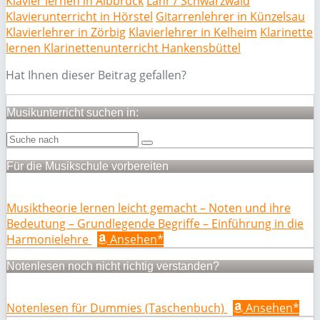
Klavier lernen in Albbruck
Lahr / Schwarzwald
Klavierunterricht in Hörstel
Gitarrenlehrer in Künzelsau
Klavierlehrer in Zörbig
Klavierlehrer in Kelheim
Klarinette
lernen Klarinettenunterricht Hankensbüttel
Hat Ihnen dieser Beitrag gefallen?
Musikunterricht suchen in:
Für die Musikschule vorbereiten
Musiktheorie lernen leicht gemacht – Noten und ihre
Bedeutung – Grundlegende Begriffe – Einführung in die
Harmonielehre
Ansehen*
Notenlesen noch nicht richtig verstanden?
Notenlesen für Dummies (Taschenbuch)
Ansehen*