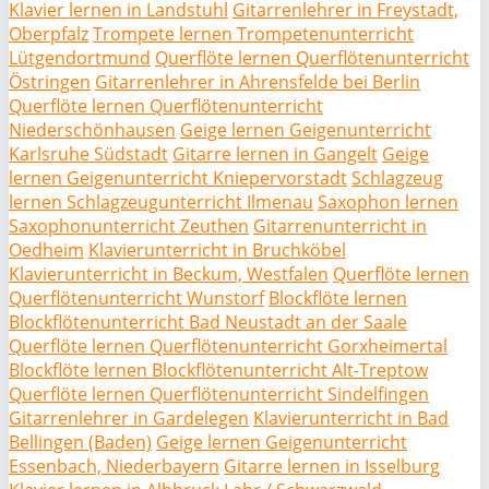
Klavier lernen in Landstuhl
Gitarrenlehrer in Freystadt,
Oberpfalz
Trompete lernen Trompetenunterricht
Lütgendortmund
Querflöte lernen Querflötenunterricht
Östringen
Gitarrenlehrer in Ahrensfelde bei Berlin
Querflöte lernen Querflötenunterricht
Niederschönhausen
Geige lernen Geigenunterricht
Karlsruhe Südstadt
Gitarre lernen in Gangelt
Geige
lernen Geigenunterricht Kniepervorstadt
Schlagzeug
lernen Schlagzeugunterricht Ilmenau
Saxophon lernen
Saxophonunterricht Zeuthen
Gitarrenunterricht in
Oedheim
Klavierunterricht in Bruchköbel
Klavierunterricht in Beckum, Westfalen
Querflöte lernen
Querflötenunterricht Wunstorf
Blockflöte lernen
Blockflötenunterricht Bad Neustadt an der Saale
Querflöte lernen Querflötenunterricht Gorxheimertal
Blockflöte lernen Blockflötenunterricht Alt-Treptow
Querflöte lernen Querflötenunterricht Sindelfingen
Gitarrenlehrer in Gardelegen
Klavierunterricht in Bad
Bellingen (Baden)
Geige lernen Geigenunterricht
Essenbach, Niederbayern
Gitarre lernen in Isselburg