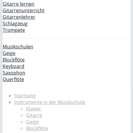
Gitarre lernen
Gitarrenunterricht
Gitarrenlehrer
Schlagzeug
Trompete
Musikschulen
Geige
Blockflöte
Keyboard
Saxophon
Querflöte
Startseite
Instrumente in der Musikschule
Klavier
Gitarre
Geige
Blockflöte