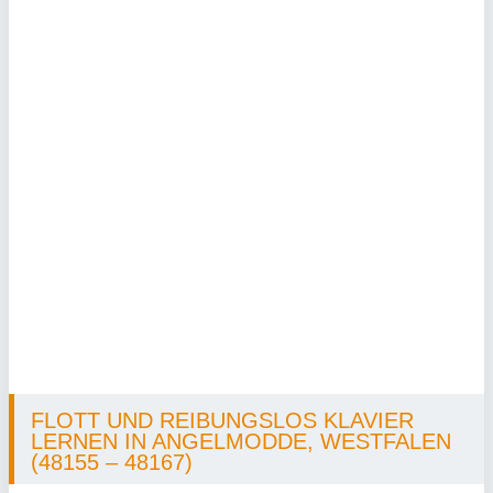
FLOTT UND REIBUNGSLOS KLAVIER
LERNEN IN ANGELMODDE, WESTFALEN
(48155 – 48167)