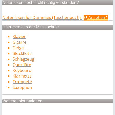
Notenlesen noch nicht richtig verstanden?
Notenlesen für Dummies (Taschenbuch)
Ansehen*
Instrumente in der Musikschule
Klavier
Gitarre
Geige
Blockflöte
Schlagzeug
Querflöte
Keyboard
Klarinette
Trompete
Saxophon
Weitere Informationen: