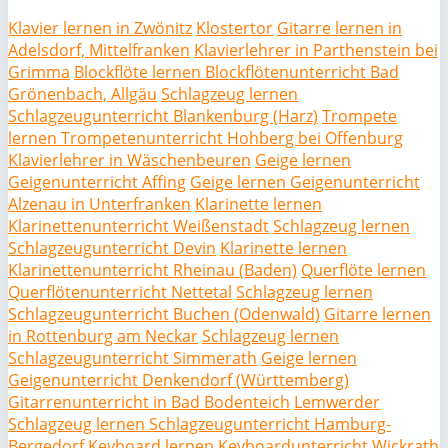
Klavier lernen in Zwönitz
Klostertor
Gitarre lernen in
Adelsdorf, Mittelfranken
Klavierlehrer in Parthenstein bei
Grimma
Blockflöte lernen Blockflötenunterricht Bad
Grönenbach, Allgäu
Schlagzeug lernen
Schlagzeugunterricht Blankenburg (Harz)
Trompete
lernen Trompetenunterricht Hohberg bei Offenburg
Klavierlehrer in Wäschenbeuren
Geige lernen
Geigenunterricht Affing
Geige lernen Geigenunterricht
Alzenau in Unterfranken
Klarinette lernen
Klarinettenunterricht Weißenstadt
Schlagzeug lernen
Schlagzeugunterricht Devin
Klarinette lernen
Klarinettenunterricht Rheinau (Baden)
Querflöte lernen
Querflötenunterricht Nettetal
Schlagzeug lernen
Schlagzeugunterricht Buchen (Odenwald)
Gitarre lernen
in Rottenburg am Neckar
Schlagzeug lernen
Schlagzeugunterricht Simmerath
Geige lernen
Geigenunterricht Denkendorf (Württemberg)
Gitarrenunterricht in Bad Bodenteich
Lemwerder
Schlagzeug lernen Schlagzeugunterricht Hamburg-
Bergedorf
Keyboard lernen Keyboardunterricht Wickrath